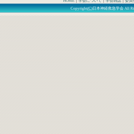
HOME
｜
学会について
｜
学会雑誌
｜
委員
Copyright
(C)
日本神経救急学会
All Ri