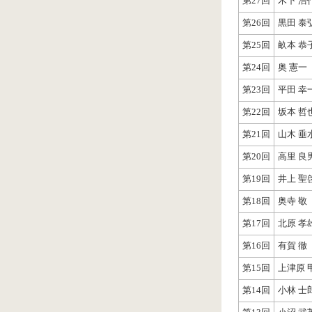
第27回
木下 
第26回
黒田 
第25回
畝本 
第24回
奥 憲一
第23回
平田 
第22回
坂本 
第21回
山木 
第20回
高里 
第19回
井上 
第18回
奥寺 敬
第17回
北原 孝
第16回
有賀 徹
第15回
上津原 
第14回
小林 