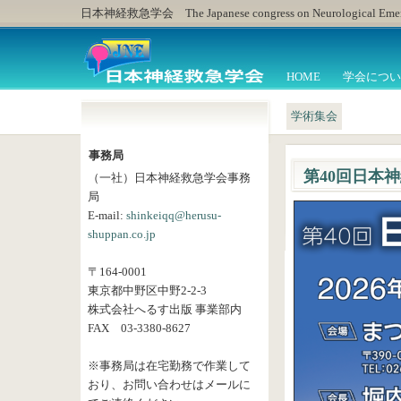
日本神経救急学会 The Japanese congress on Neurological Emer
HOME
学会につい
学術集会
事務局
第40回日本
（一社）日本神経救急学会事務
局
E-mail:
shinkeiqq@herusu-
shuppan.co.jp
〒164-0001
東京都中野区中野2-2-3
株式会社へるす出版 事業部内
FAX 03-3380-8627
※事務局は在宅勤務で作業して
おり、お問い合わせはメールに