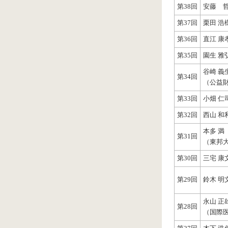
第38回
安藤 
第37回
栗田 
第36回
直江 
第35回
園生 雅
谷崎 義
第34回
（公益財
第33回
小畑 
第32回
西山 和
本多 満
第31回
（東邦
第30回
三宅 康
第29回
鈴木 
永山 正
第28回
（国際医