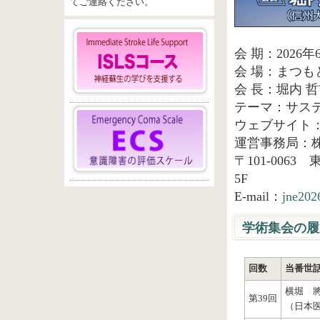
てご連絡ください。
会 期：2026
会 場：まつ
会 長：堀内 
テーマ：サス
ウェブサイト
運営事務局：
〒101-006
5F
E-mail：
jne202
学術集会の履
回数
当番世
横堀 
第39回
（日本