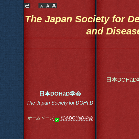
The Japan Society for De
and Diseas
日本DOHa
日本DOHaD学会
The Japan Society for DOHaD
ホームページ
日本DOHaD学会