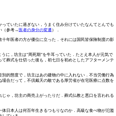
かっていたに過ぎない，うまく住み分けていたなんてとんでも
い（参考→
医者の身分の変遷
）．
数十年医者の方が優位に立った．それには国民皆保険制度の影
うに，坊主は”周死期”を牛耳っていた．たとえ本人が元気で
って葬式を仕切った後も，初七日を初めとしたアフターメンテ
差別的態度で，坊主はあの建物の中に入れない．不当労働行為
ぬ場合だって，不倶戴天の敵である厚労省が在宅医療に点数を
れじゃ，坊主の商売上がったりだ．葬式仏教と悪口を言われる
一体日本人は何百年生きるつもりなのか．高級な食べ物が氾濫
歌している．