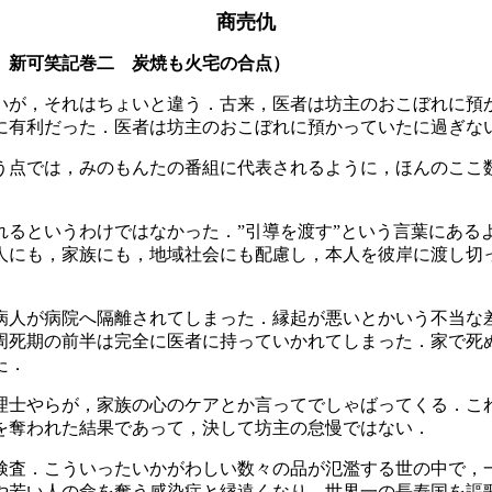
商売仇
 新可笑記巻二 炭焼も火宅の合点）
いが，それはちょいと違う．古来，医者は坊主のおこぼれに預
に有利だった．医者は坊主のおこぼれに預かっていたに過ぎな
う点では，みのもんたの番組に代表されるように，ほんのここ
るというわけではなかった．”引導を渡す”という言葉にあるよ
人にも，家族にも，地域社会にも配慮し，本人を彼岸に渡し切
病人が病院へ隔離されてしまった．縁起が悪いとかいう不当な
周死期の前半は完全に医者に持っていかれてしまった．家で死
た．
理士やらが，家族の心のケアとか言ってでしゃばってくる．こ
を奪われた結果であって，決して坊主の怠慢ではない．
検査．こういったいかがわしい数々の品が氾濫する世の中で，
や若い人の命を奪う感染症と縁遠くなり，世界一の長寿国を謳