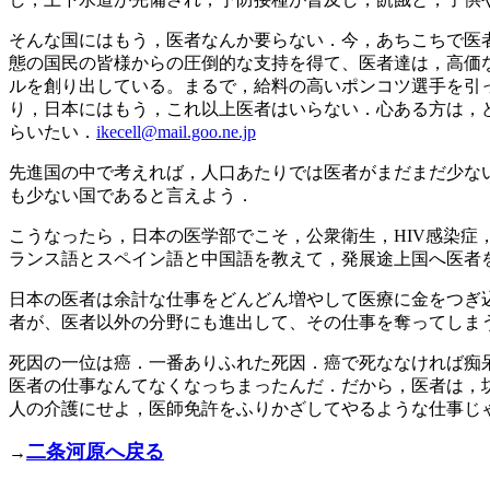
そんな国にはもう，医者なんか要らない．今，あちこちで医
態の国民の皆様からの圧倒的な支持を得て、医者達は，高価
ルを創り出している。まるで，給料の高いポンコツ選手を引
り，日本にはもう，これ以上医者はいらない．心ある方は，ど
らいたい．
ikecell@mail.goo.ne.jp
先進国の中で考えれば，人口あたりでは医者がまだまだ少な
も少ない国であると言えよう．
こうなったら，日本の医学部でこそ，公衆衛生，HIV感染
ランス語とスペイン語と中国語を教えて，発展途上国へ医者
日本の医者は余計な仕事をどんどん増やして医療に金をつぎ
者が、医者以外の分野にも進出して、その仕事を奪ってしま
死因の一位は癌．一番ありふれた死因．癌で死ななければ痴
医者の仕事なんてなくなっちまったんだ．だから，医者は，
人の介護にせよ，医師免許をふりかざしてやるような仕事じ
二条河原へ戻る
→