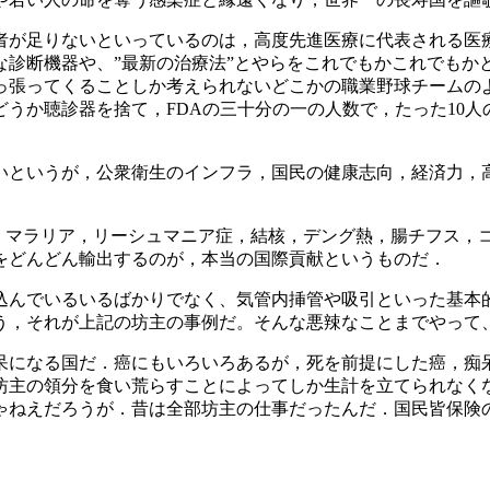
者が足りないといっているのは，高度先進医療に代表される医
な診断機器や、”最新の治療法”とやらをこれでもかこれでもか
っ張ってくることしか考えられないどこかの職業野球チームの
うか聴診器を捨て，FDAの三十分の一の人数で，たった10
いというが，公衆衛生のインフラ，国民の健康志向，経済力，
症，マラリア，リーシュマニア症，結核，デング熱，腸チフス，
をどんどん輸出するのが，本当の国際貢献というものだ．
込んでいるいるばかりでなく、気管内挿管や吸引といった基本
う，それが上記の坊主の事例だ。そんな悪辣なことまでやって
呆になる国だ．癌にもいろいろあるが，死を前提にした癌，痴
坊主の領分を食い荒らすことによってしか生計を立てられなく
ゃねえだろうが．昔は全部坊主の仕事だったんだ．国民皆保険