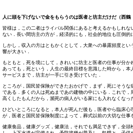
人に頭を下げないで金をもらうのは医者と坊主だけだ（西鶴
皆様は，この二者はライバル関係にあると考えるかもしれな
ない．長い間坊主の方が，経済的にも，社会的地位も圧倒的
しかし，収入の方はともかくとして，大衆への暴露頻度とい
響が大きい．
もともと，死を境にして，きれいに坊主と医者の仕事が分かれ
あっても，死という，人生の最終目標を意識した時から，本
サービスまで，坊主が一手に引き受けていた．
ところが，国民皆保険ができたおかげで，まず，死にそうな
である．多くの人は死ぬまであの建物の中にいる．これで，
高くしたもんだから，瀕死の病人がいる家にも入れなくなっ
ひどいところになると，本人が死んだ後も，医者やら臨床心
が，医者と国民皆保険制度によって，葬式以前の大切な仕事
健康食品，健康グッズ，健康法，それでも満足できず，全頭
し，上下水道が完備され，予防接種が普及し，飢餓と，子供