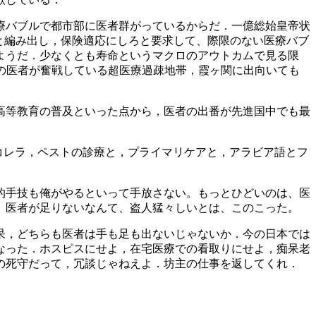
療バブルで都市部に医者群がっているからだ．一億総始皇帝状
と編み出し，保険適応にしろと要求して、際限のない医療バブ
ようだ．少なくとも寿命というマクロのアウトカムで見る限
人の医者が奮戦している超医療過疎地帯，霞ヶ関に出向いても
高等教育の普及といった点から，医者の出番が先進国中でも最
コレラ，ペストの診療と，プライマリケアと，アラビア語とフ
的手技も俺がやるといって手放さない。もっとひどいのは、医
、医者が足りないなんて、盗人猛々しいとは、このこった。
呆，どちらも医者は手も足も出ないじゃないか．今の日本では
なった．ホスピスにせよ，在宅医療での看取りにせよ，痴呆老
の死守だって，冗談じゃねえよ．坊主の仕事を返してくれ．