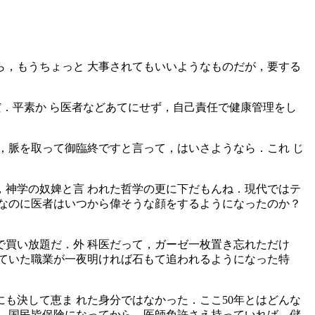
，もうちょっと 大事されてもいいようなものだが，要する
だ．平素か ら医者などあてにせず，自己責任で健康管理をし
，脈を取って御臨終ですと言って，はいさようなら．これ じ
神学の奴婢と言 われた哲学の更に下だもんね．現代ではテ
なのに医者はいつから偉そうな顔をするようになったのか？
買い放題だ．外 科医だって，ガーゼ一枚置き忘れただけ
ていた職業が一夜明ければ石もて追われるようになった特
も決して恵ま れた身分ではなかった．ここ50年とはどんな
．国民皆保険になってから，医師免許さえ持っていれば，儲