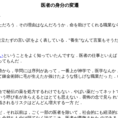
医者の身分の変遷
．
ただろう．その理由はなんだろうか．命を助けてくれる職業なら
，役立たずの言い訳をよく表している．”養生”なんて言葉もそう
い
ということをよく知っていたんですな．医者の仕事といえば
ってもんだ．
時から，学問には序列があって，一番上が神学で，医学なんか，
て錬金術師に毛が生えたか抜けたような怪しげな職業だっ た．
合で秘伝の薬を処方するわけでもない．やばい薬だってネットで
いう呼び名が永らえるとはとても思えない．畏怖の念で見ら れ
指されるリスクはどんどん増大する一方 だ．
だ．それ以前は，ごく一部の医者を除いて，社会的にも経済的に
も金持ちも分け隔てなく診てこそ，医者が尊敬された のである