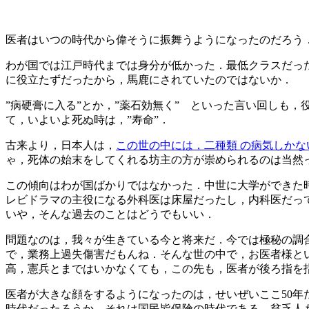
医者はいつの時代から偉そうに振舞うようになったのだろう
わが国では江戸時代までは身分が低かった．最低クラスだっ
に役立たずだったから，馬鹿にされていたのではないか．
”病硬膏に入る”とか，”薬石効無く” といった言い回しも
て，いよいよ死ぬ時は，”寿命”．
古来より，日本人は，
この世の中には，二種類 の病気しかな
ゃ，死体の始末をしてくれる坊主の方が崇められるのは当然
この傾向はわが国ばかりではなかった．中世に大学ができた
レビドラマの主役になる外科医は床屋だったし，内科医だっ
いや，そんな過去のことはどうでもいい．
問題なのは，我々が生きている今と将来だ．今では極秘の調
で，業務上過失傷害だもんね．そんな世の中で，お医者様と
高，憲兵とまではいかなくても，この先も，医者が後ろ指を
医者が大きな顔をするようになったのは，せいぜいここ50年
時代だったろうか．それは国民皆保険の時代である．貧乏人