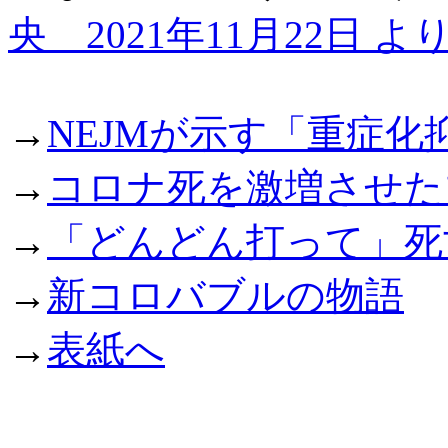
央 2021年11月22日 よ
→
NEJM
が示す「重症化
→
コロナ死を激増させた
→
「どんどん打って」死
→
新コロバブルの物語
→
表紙へ