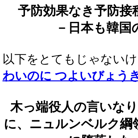
予防効果なき予防接
－
日本も
韓国
以下をとてもじゃないけ
わいのに つよいびょうき
木っ端役人の言いな
に、ニュルンベルク綱