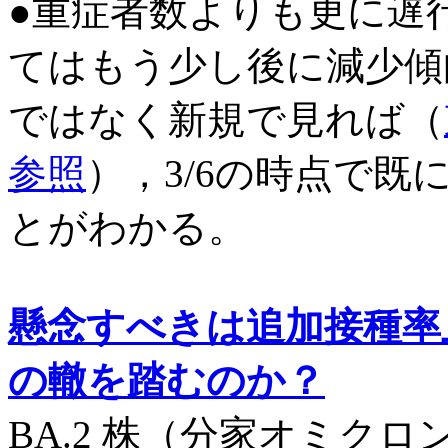
●重症者数よりも更に遅
てはもう少し後に減少傾
ではなく新規で見れば（
参照
），3/6の時点で
とがわかる。
懸念すべきは追加接種率
の轍を踏むのか？
BA.2 株（分家オミクロ