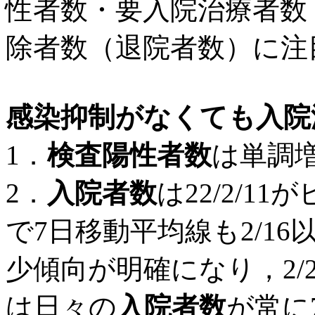
性者数・要入院治療者数
除者数（退院者数）に注
感染抑制がなくても入院
1．
検査陽性者数
は単調
2．
入院者数
は22/2/11
で7日移動平均線も2/16
少傾向が明確になり，2/
は日々の
入院者数
が常に