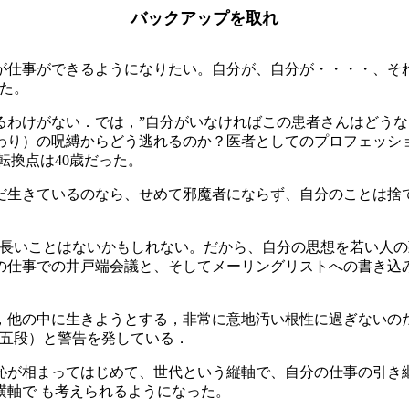
バックアップを取れ
が仕事ができるようになりたい。自分が、自分が・・・・、それ
た。
るわけがない．では，”自分がいなければこの患者さんはどうな
わり）の呪縛からどう逃れるのか？医者としてのプロフェッシ
転換点は40歳だった。
だ生きているのなら、せめて邪魔者にならず、自分のことは捨て
う長いことはないかもしれない。だから、自分の思想を若い人の
の仕事での井戸端会議と、そしてメーリングリストへの書き込み
，他の中に生きようとする，非常に意地汚い根性に過ぎないの
十五段）と警告を発している．
恥が相まってはじめて、世代という縦軸で、自分の仕事の引き
横軸で も考えられるようになった。