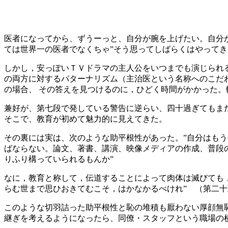
医者になってから、ずうーっと、自分が腕を上げたい。自分
ては世界一の医者でなくちゃ”そう思ってしばらくはやってき
しかし，安っぽいＴＶドラマの主人公をいつまでも演じられ
の両方に対するパターナリズム（主治医という名称へのこだ
の場合、 その答えを見つけるのに，ひどく時間がかかった。
兼好が、第七段で発している警告に逆らい、四十過ぎてもま
そこで、教育が初めて魅力的に見えてきた。
その裏には実は、次のような助平根性があった。”自分はも
ばならない。論文、著書、講演、映像メディアの作成、普段
りふり構っていられるもんか”
なに，教育と称して，伝道することによって肉体は滅びても
らむ世まで思ひおきてむこそ，はかなかるべけれ” （第二
このような切羽詰った助平根性と恥の堆積も厭わない厚顔無
継ぎを考えるようになったら、同僚・スタッフという職場の