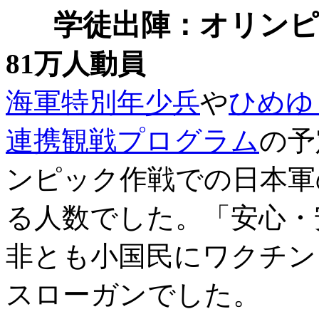
学徒出陣：オリンピ
81万人動員
海軍特別年少兵
や
ひめゆ
連携観戦プログラム
の予
ンピック作戦での日本軍
る人数でした。「安心・
非とも小国民にワクチン
スローガンでした。