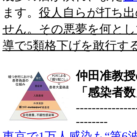
ます。
役人自らが打ち出
せん。その悪夢を何とし
導で5類格下げを敢行す
仲田准教授
「感染者数
---------------
--------
東京で1万人感染も“第6