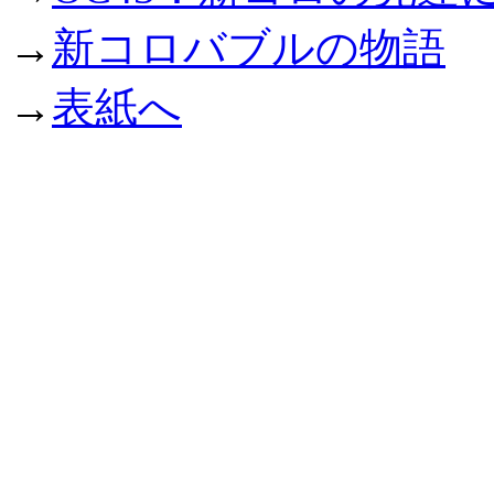
→
新コロバブルの物語
→
表紙へ