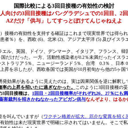
国際比較による3回目接種の有効性の検討
人向けの3回目接種はバングラデシュでの1回目、2
AZだけ「供与」してすっとぼけてんじゃねえよ
ー）接種の有効性を支持する確証はこれまで現実世界では得ら
）を、西欧 (6)、北米 (2)、アジア太平洋 (5) 及びイスラ
（イスラエル、英国、ドイツ、デンマーク、イタリア、フランス、
ヶ国だけだった。一方、活動性感染者が0.2％未満だったイスラ
ストラリア 5％、ニュージーランド 5％、台湾 0.3％ 、日本 
な上昇を示したが、西欧各国では英国が10月初旬から他の5ヶ国
。
爆発誘発効果があるように見えたのは、実は因果関係を逆に解釈し
種率の上昇を招いたに過ぎなかった。
このように3回目接種の
の3回目接種は、
1回目・2回目接種率がそれぞれ26、27％にも
薬害裁判を招きかねなかったアビガン供与
なんぞより、はるか
差を叫んでいますが（
ワクチン格差が拡大、厄介な変異を招く
の有効性は未だ現実世界で明確に示されてはいません。そこで