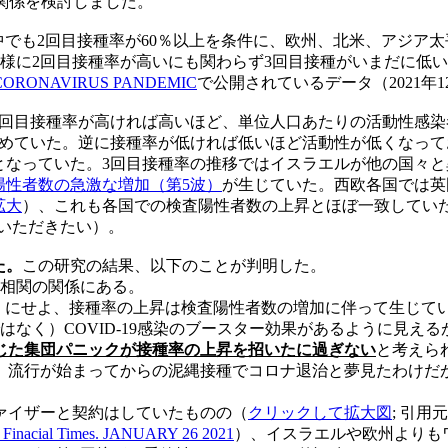
の関係を検討しました。
でも2回目接種率が60％以上を条件に、欧州、北米、アジア太
様に2回目接種率が高いにも関わらず3回目接種がいまだに低
CORONAVIRUS PANDEMIC
で公開されているデータ（2021年1
3回目接種率が高ければ高いほど、単位人口あたりの活動性感染
占めていた。逆に接種率が低ければ低いほど活動性が低くなって
となっていた。3回目接種率の推移ではイスラエルが他の国々と
陽性者数の急激な増加（第5波）
が生じていた。西欧各国では英
拡大
）、これも各国での検査陽性者数の上昇とほぼ一致してい
いただきたい）。
た。
この研究の結果、以下のことが判明した。
逆相関の関係にある。
1月）にせよ、接種率の上昇は検査陽性者数の増加に伴って生じて
なく）COVID-19感染のブースター効果があるように見え
じた集団パニックが接種率の上昇を招いたに過ぎない
と考えら
、流行が始まってからの泥縄接種でコロナ退治と夢見たわけだ
ァイザーと契約はしていたものの（
クリックして拡大図
; 引用
ed. Finacial Times. JANUARY 26 2021
）、イスラエルや欧州よりも