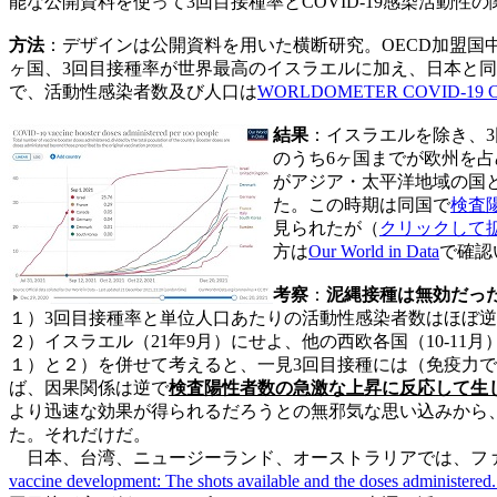
能な公開資料を使って3回目接種率とCOVID-19感染活動性
方法
：デザインは公開資料を用いた横断研究。OECD加盟国中
ヶ国、3回目接種率が世界最高のイスラエルに加え、日本と同
で、活動性感染者数及び人口は
WORLDOMETER COVID-19 
結果
：イスラエルを除き、
のうち6ヶ国までが欧州を
がアジア・太平洋地域の国
た。この時期は同国で
検査
見られたが（
クリックして
方は
Our World in Data
で確認
考察
：
泥縄接種は無効だっ
１）3回目接種率と単位人口あたりの活動性感染者数はほぼ
２）イスラエル（21年9月）にせよ、他の西欧各国（10-1
１）と２）を併せて考えると、一見3回目接種には（免疫力では
ば、因果関係は逆で
検査陽性者数の急激な上昇に反応して生
より迅速な効果が得られるだろうとの無邪気な思い込みから
た。それだけだ。
日本、台湾、ニュージーランド、オーストラリアでは、フ
vaccine development: The shots available and the doses administer