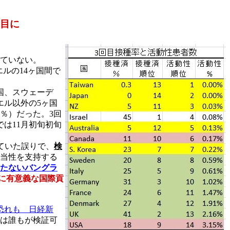
回目に
れていない。
エルの14ヶ国間で
韓国、スウェーデ
エル以外の5ヶ国
0％）だった。3回
では11月初旬初旬
ていた誤りで、
検
妥当性を支持する
満たないバングラ
に有意義な国際貢
恐れも 日経新
私は誰もが検証可