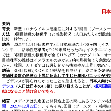
日本
要約
背景
：新型コロナウイルス感染症に対する3回目（ブースタ
方法
：3回目接種の接種率（と感染状況（人口あたりの活動性患者％
比較・検討した。
結果
：2021年12月19日現在で3回目接種率の上位8ヶ国
ン）中、、活動性感染者が0.2％未満だったのはイスラエル1
では、3回目接種の接種率が全て11％以下（カナダ 11％、オー
目接種率の推移はイスラエルのみが2021年8月初旬より急激
から、韓国、カナダでは12月初旬から接種率が上昇し始めた
結論
：3回目接種がCOVID-19感染を抑制せず、逆に感染
査陽性者数の急激な上昇に反応して生じた集団パニックが接
エビデンスが得られなかったことを踏まえると、
日本人向け
デシュ
（人口は日本の1.3倍）に振り替えることが、
極東国際
献になること請け合いである。
緒言
：メディアは先進国と開発途上国の間にあるワクチン格
聞 2021年12月22日
）、そもそも3回目（ブースター）接種