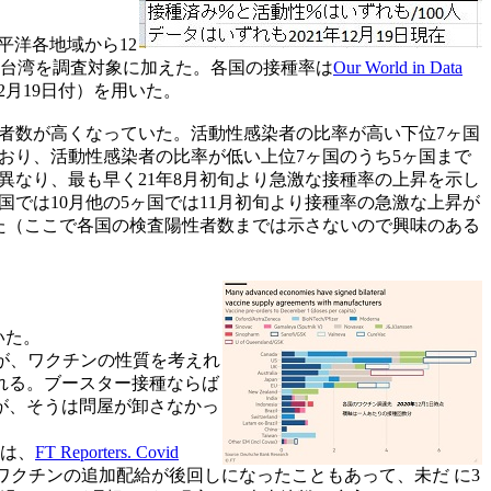
平洋各地域から12
い台湾を調査対象に加えた。各国の接種率は
Our World in Data
2月19日付）を用いた。
者数が高くなっていた。活動性感染者の比率が高い下位7ヶ国
おり、活動性感染者の比率が低い上位7ヶ国のうち5ヶ国まで
異なり、最も早く21年8月初旬より急激な接種率の上昇を示し
国では10月他の5ヶ国では11月初旬より接種率の急激な上昇が
た（ここで各国の検査陽性者数までは示さないので興味のある
いた。
るが、ワクチンの性質を考えれ
れる。ブースター接種ならば
が、そうは問屋が卸さなかっ
元は、
FT Reporters. Covid
ワクチンの追加配給が後回しになったこともあって、未だ に3