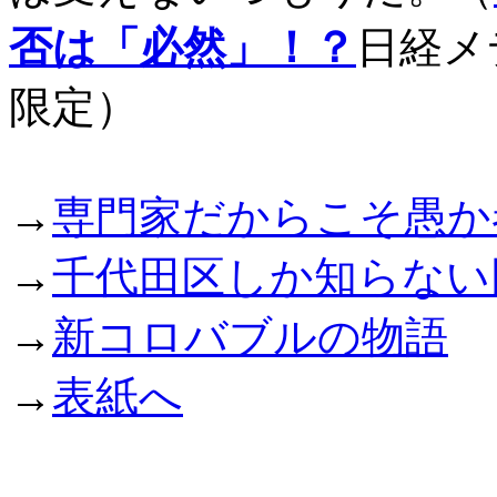
否は「必然」！？
日経メデ
限定）
→
専門家だからこそ愚か
→
千代田区しか知らない
→
新コロバブルの物語
→
表紙へ