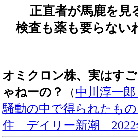
正直者が馬鹿を見
検査も薬も要らない
オミクロン株、実はすご
ゃねーの？
（
中川淳一郎
騒動の中で得られたもの
住 デイリー新潮 2022