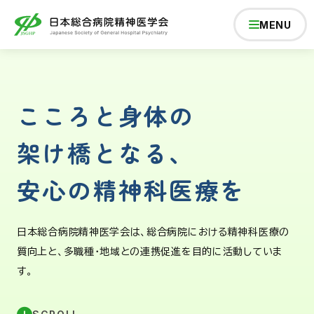
MENU
こころと身体の
学会について
架け橋となる、
学術総会
安心の精神科医療を
研修会
日本総合病院精神医学会は、総合病院における精神科医療の
質向上と、
多職種・地域との連携促進を目的に活動していま
学会の活動
す。
専門医制度・研修施設