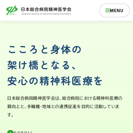
MENU
こころと身体の
学会について
架け橋となる、
学術総会
安心の精神科医療を
研修会
日本総合病院精神医学会は、総合病院における精神科医療の
質向上と、
多職種・地域との連携促進を目的に活動していま
学会の活動
す。
専門医制度・研修施設