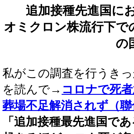
追加接種先進国に
オミクロン株流行下で
の
私がこの調査を行うきっ
を読んで→
コロナで死者
葬場不足解消されず（聯合ニ
「
追加接種最先進国であ