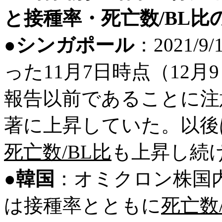
と接種率・死亡数/BL
●
シンガポール
：2021/
った11月7日時点（12
報告以前であることに注
著に上昇していた。以後
死亡数/BL比
も上昇し続
●
韓国
：オミクロン株国内
は接種率とともに
死亡数