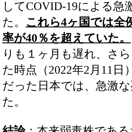
してCOVID-19によ
た。
これら4ヶ国では全
率が40％を超え
ていた。
りも１ヶ月も遅れ、さら
た
時点（
2022年2月1
だった日本では、
急激な
た。
結論
：
本来弱毒株である