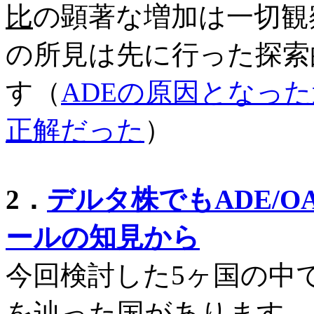
比
の顕著な増加は一切観
の所見は先に行った探索
す（
ADEの原因となっ
正解だった
）
2．
デルタ株でもADE/
ールの知見から
今回検討した5ヶ国の中
を辿った国があります。