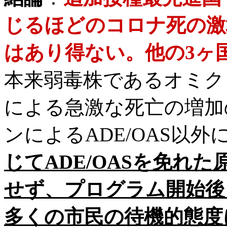
じるほどのコロナ死の激増
はあり得ない。他の3ヶ
本来弱毒株であるオミク
による急激な死亡の増加
ンによるADE/OAS以
じて
ADE/OAS
を免れた
せず、プログラム開始後
多くの市民の待機的態度