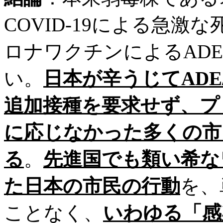
COVID-19による急激
ロナワクチンによるADE
い。
日本が辛うじて
ADE
追加接種を要求せず、プ
に応じなかった多くの市
る
。
先進国でも類い希な
た日本の市民の行動
を、
ことなく、
いわゆる「感