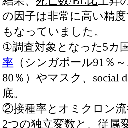
結果、
死亡数/BL比
上昇の
の因子は非常に高い精度
もなっていました。
①調査対象となった5カ
率
（シンガポール91％
80％）やマスク、social 
底。
②接種率とオミクロン流
2つの独立変数と、従属