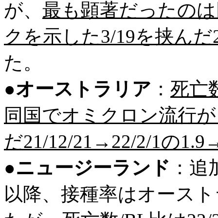
が、
最も顕著だったのは
クを示した3/19を挟んだ22/2
た。
●
オーストラリア
：
死亡
同国でオミクロン流行がピ
だ21/12/21→22/2/1の1.9→
●
ニュージーランド
：追
以降、接種率はオースト