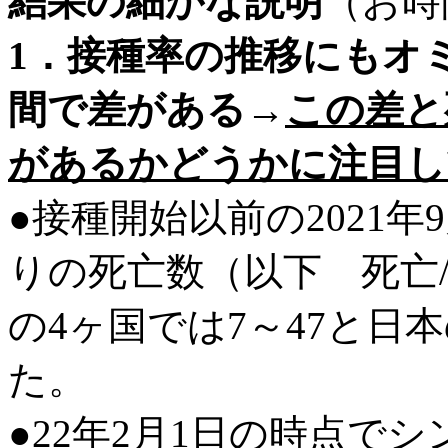
結果の細かな説明
（お時
1．
接種率の推移にも
オ
間で差がある
→
この差と
があるかどうかに注目し
●接種開始以前の2021年
りの死亡数（以下 死亡/
の4ヶ国では7～47と日
た。
●22年2月1日の時点でシ