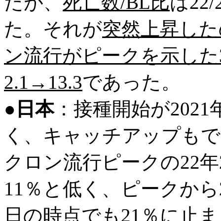
たが、
死亡数/BL比
は22
た。それが
突然上昇した
ン流行がピークを示した3/1
2.1→13.3
であった。
●
日本
：接種開始が202
く、キャッチアップもで
クロン流行ピークの22年
11％と低く、ピークから
日の時点でも21％に止