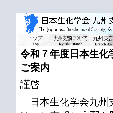
令和７年度日本生化
ご案内
謹啓
日本生化学会九州