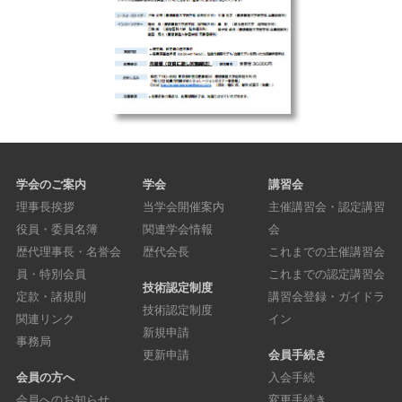
学会のご案内
学会
講習会
理事長挨拶
当学会開催案内
主催講習会・認定講習
役員・委員名簿
関連学会情報
会
歴代理事長・名誉会
歴代会長
これまでの主催講習会
員・特別会員
これまでの認定講習会
技術認定制度
定款・諸規則
講習会登録・ガイドラ
技術認定制度
関連リンク
イン
新規申請
事務局
更新申請
会員手続き
会員の方へ
入会手続
会員へのお知らせ
変更手続き