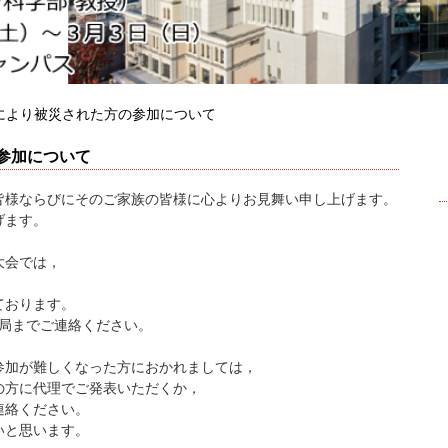
により被災された方の参加について
参加について
皆様ならびにそのご家族の皆様に心よりお見舞い申し上げます。
げます。
大会では，
ております。
務局までご連絡ください。
参加が難しくなった方におかれましては，
の方に代理でご発表いただくか，
連絡ください。
いと思います。