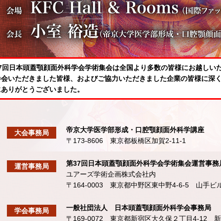
37回日本頭蓋顎顔面外科学会学術集会は全国より多数の皆様にお越しい
参会いただきました皆様、およびご協力いただきました企業の皆様に深
にありがとうございました。
帝京大学医学部形成・口腔顎顔面外科学講座
大会事務局
〒173-8606 東京都板橋区加賀2-11-1
第37回日本頭蓋顎顔面外科学会学術集会運営事務
運営事務局
ユアーズ学術企画株式会社内
〒164-0003 東京都中野区東中野4-6-5 山手ビ
一般社団法人 日本頭蓋顎顔面外科学会事務局
学会事務局
〒169-0072 東京都新宿区大久保２丁目4-12