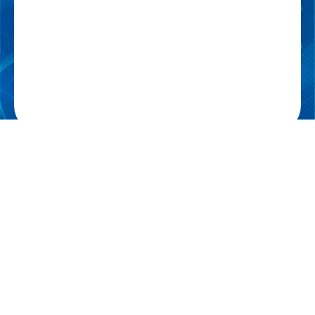
一般社団法人 日本呼吸療法医学会
Japanese Society of Respiratory Care Medicine
〒532-8588
大阪市淀川区宮原3丁目4番30号 ニッセイ新大阪ビル16階 メディカ出
版内