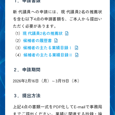
１．申請書類
新 代議員への申請には、現 代議員2名の推薦状
を含む以下4点の申請書類を、ご本人から提出い
ただく必要があります。
（1）
現 代議員2名の推薦状
（2）
候補者の履歴書
（3）
候補者の主たる業績目録Ⅰ
（4）
候補者の主たる業績目録Ⅱ
２．申請期間
2026年2月16日（月）～3月19日（木）
３．提出方法
上記4点の書類一式をPDF化してE-mailで事務局
までご提出ください。業績に関連する抄録・論