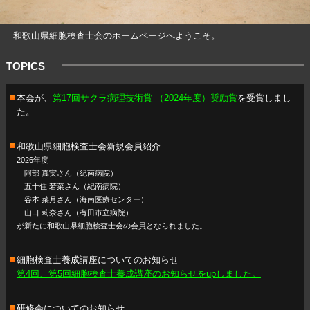
和歌山県細胞検査士会のホームページへようこそ。
TOPICS
本会が、
第17回サクラ病理技術賞 （2024年度）奨励賞
を受賞しまし
た。
和歌山県細胞検査士会新規会員紹介
2026年度
阿部 真実さん（紀南病院）
五十住 若菜さん（紀南病院）
谷本 菜月さん（海南医療センター）
山口 莉奈さん（有田市立病院）
が新たに和歌山県細胞検査士会の会員となられました。
細胞検査士養成講座についてのお知らせ
第4回、第5回細胞検査士養成講座のお知らせをupしました。
研修会についてのお知らせ