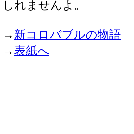
しれませんよ。
→
新コロバブルの物語
→
表紙へ