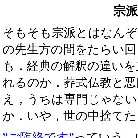
宗
そもそも宗派とはなんぞ
の先生方の間をたらい回
も，経典の解釈の違いを
れるのか．葬式仏教と悪
え，うちは専門じゃない
か．いや，世の中捨てた
”ご臨終です”
っていう、