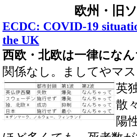
欧州・
旧
ECDC: COVID-19 situatio
the UK
西欧・北欧は一律になん
関係なし。ましてやマス
英
散
陽