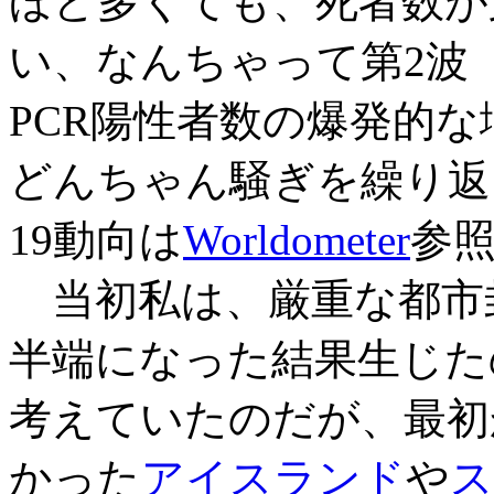
ほど多くても、死者数が
い、なんちゃって第2波
PCR陽性者数の爆発的
どんちゃん騒ぎを繰り返し
19動向は
Worldometer
参
当初私は、厳重な都市
半端になった結果生じた
考えていたのだが、最初
かった
アイスランド
や
ス