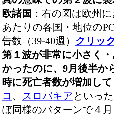
欧諸国
：右の図は欧州に
あたりの各国・地位のP
告数（39-40週）
クリッ
第１波が非常に小さく・
かったのに、9月後半か
時に死亡者数が増加して
コ
、
スロバキア
といった
ぼ同様のパターンで４月