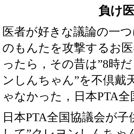
負け
医者が好きな議論の一つ
のもんたを攻撃するお医
ったら，その昔は”8時だ
ンしんちゃん”を不倶戴
ゃなかった，日本PTA
日本PTA全国協議会が子
して”クレヨンしんちゃ