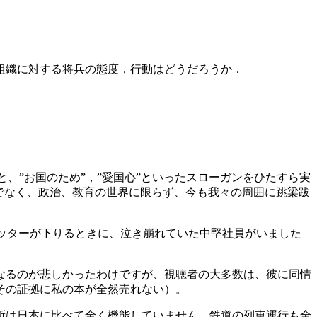
組織に対する将兵の態度，行動はどうだろうか．
と、”お国のため”，”愛国心”といったスローガンをひたすら実
でなく、政治、教育の世界に限らず、今も我々の周囲に跳梁跋
ャッターが下りるときに、泣き崩れていた中堅社員がいました
なるのが悲しかったわけですが、視聴者の大多数は、彼に同情
その証拠に私の本が全然売れない）。
所は日本に比べて全く機能していません。鉄道の列車運行も全