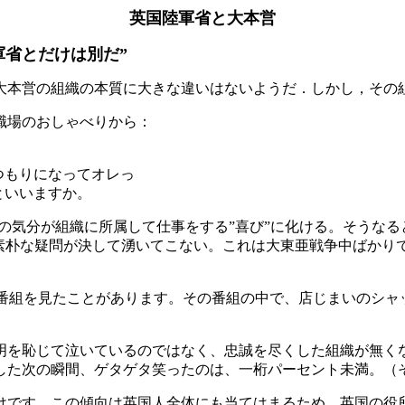
英国陸軍省と大本営
軍省とだけは別だ”
大本営の組織の本質に大きな違いはないようだ．しかし，その
職場のおしゃべりから：
つもりになってオレっ
といいますか。
の気分が組織に所属して仕事をする”喜び”に化ける。そうなる
の素朴な疑問が決して湧いてこない。これは大東亜戦争中ばかり
集番組を見たことがあります。その番組の中で、店じまいのシ
明を恥じて泣いているのではなく、忠誠を尽くした組織が無く
した次の瞬間、ゲタゲタ笑ったのは、一桁パーセント未満。（
けです。この傾向は英国人全体にも当てはまるため、英国の役