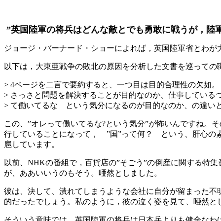
”英国陸軍の将兵はどんな敵とでも勇敢に戦うが，陸
ジョージ・バーナード・ショーによれば，英国陸軍省とわが
以下は，大東亜戦争の敗北の原因を分析した文書を巡っての
> 4ページを二言で要約すると、一つ目は目的合理性の欠如。
> さっさと問題を解決することが目的なのか、仕事している
> て働いてるな という気分になるのが目的なのか、の違い
この、”オレって働いてるな?という気分”が怖いんですね。そ
行していることになって， ”国”って何？ という、肝心
扈しています。
以前、NHKの番組で，百貨店の”そごう”の倒産に関する特
が、ああいいうのもそう。唖然としました。
彼は、決して、潰れてしまうような会社に自分が留まった不
的だったでしょう。私のように，彼の泣く姿を見て、唖然と
そういう意味では、英国陸軍の将兵は日本兵よりも健全なわ