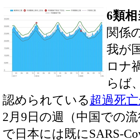
6類
関係
我が国
ロナ
らば
認められている
超過死亡
2月9日の週（中国での
で日本には既にSARS-C