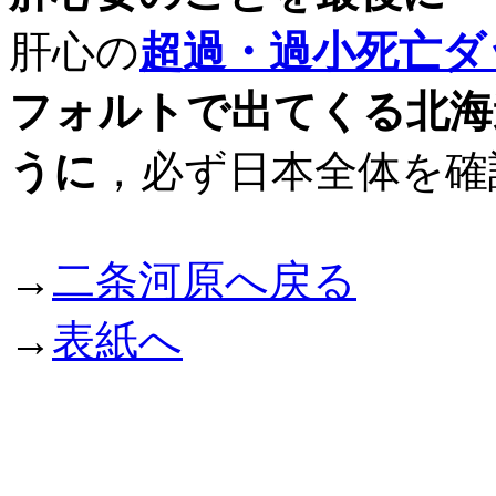
肝心の
超過・過小死亡ダ
フォルトで出てくる北海
うに
，必ず日本全体を確
→
二条河原へ戻る
→
表紙へ