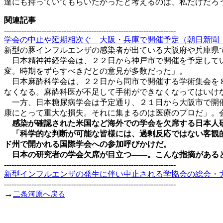
達にも持っていてもらいたかったと考えるのは、私だけだろ
関連記事
---------------------------------------------------------------------
学会の中止や延期相次ぐ 大阪・兵庫で開催予定（朝日新聞 200
新型の豚インフルエンザの感染者が出ている大阪府や兵庫県
日本精神神経学会は、２２日から神戸市で開催を予定してい
変。時期をずらすべきだとの意見が多数だった」。
日本麻酔科学会は、２２日から同市で開催する学術集会を８
なくなる。麻酔科医が不足して手術ができなくなってはいけ
一方、日本糖尿病学会は予定通り、２１日から大阪市で開催
康にとって重大な損失。それに集まるのは医療のプロだ」。
感染が確認された米国など海外での学会を欠席する日本人
「科学的な判断が可能な皆様には、過剰反応ではない客観的
ド州で開かれる国際学会への参加呼びかけだ。
日本の研究者の学会欠席が目立つ――。こんな指摘があると
---------------------------------------------------------------------
新型インフルエンザの発生に伴い中止される学協会の総会・大会など
---------------------------------------------------------------------
→
二条河原へ戻る