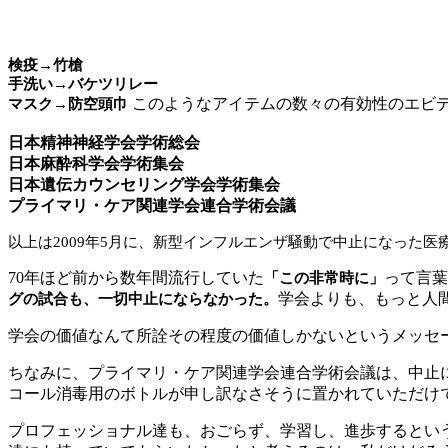
検疫→竹槍
手洗い→バケツリレー
このようなアイテムの数々の有効性のエビ
マスク→防空頭巾
日本精神神経学会学術総会
日本麻酔科学会学術集会
日本遺伝カウンセリング学会学術集会
プライマリ・ケア関連学会連合学術会議
以上は2009年5月に、新型インフルエンザ騒動で中止になった医
70年ほど前から数年間流行していた
って言葉
「この非常時に」
学会よりも、もっと人
グの試合も、一切中止にならなかった。
学会の価値なんて所詮その程度の価値しかないというメッセ
ちなみに、プライマリ・ケア関連学会連合学術会議は、中止
コール消毒用のボトルが申し訳なさそうに置かれていただけ
プロフェッショナル達も、おごらず、学習し、進歩するとい