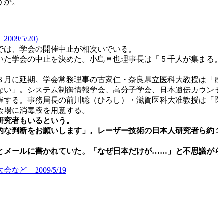
うか。
9/5/20）
では、学会の開催中止が相次いでいる。
た学会の中止を決めた。小島卓也理事長は「５千人が集まる
月に延期。学会常務理事の古家仁・奈良県立医科大教授は「
ない」。システム制御情報学会、高分子学会、日本遺伝カウン
する。事務局長の前川聡（ひろし）・滋賀医科大准教授は「
会場に消毒液を用意する。
研究者もいるという。
な判断をお願いします」。レーザー技術の日本人研究者ら約
メールに書かれていた。「なぜ日本だけが……」と不思議が
 2009/5/19