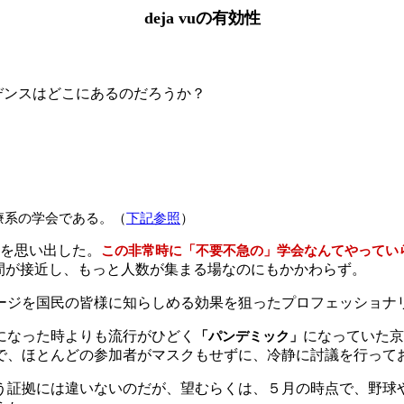
deja vuの有効性
デンスはどこにあるのだろうか？
療系の学会である。
（
下記参照
）
を思い出した。
この非常時に「不要不急の」学会なんてやってい
間が接近し、もっと人数が集まる場なのにもかかわらず。
ージを国民の皆様に知らしめる効果を狙ったプロフェッショナ
になった時よりも流行がひどく
になっていた京都
「パンデミック」
で、ほとんどの参加者がマスクもせずに、冷静に討議を行って
う証拠には違いないのだが、望むらくは、５月の時点で、野球