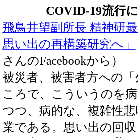
COVID-19流行におけ
飛鳥井望副所長 精神研
思い出の再構築研究へ」
さんのFacebookから）
被災者、被害者方への「
ころで、こういうのを病
つつ、病的な、複雑性悲
業である。思い出の回収