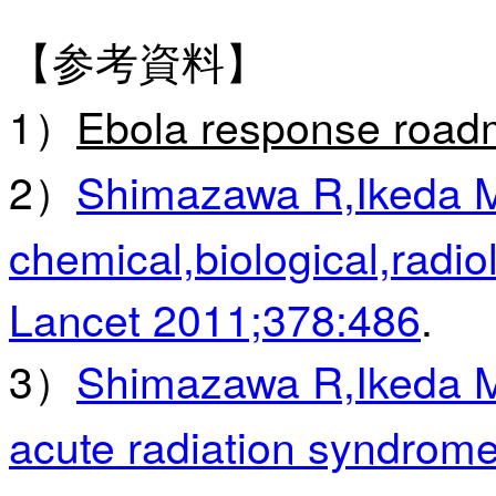
【参考資料】
1）
Ebola response roa
2）
Shimazawa R,Ikeda M
chemical,biological,radio
Lancet 2011;378:486
.
3）
Shimazawa R,Ikeda M
acute radiation syndrom