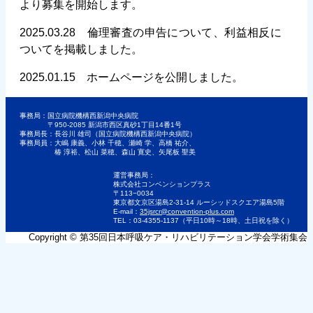
より募集を開始します。
2025.03.28 倫理審査の申告について、利益相反に
ついてを掲載しました。
2025.01.15 ホームページを公開しました。
事務局：国立病院機構西新潟中央病院
〒950-2085 新潟市西区真砂1丁目14番1号
事務局長：長谷川 雄司（国立病院機構西新潟中央病院）
事務局員：大嶋 康義、小林 千穂、瀬崎 学、高橋 祐介、
椿 淳裕、松山 菜穂、森山 寛史、矢尾板 聖美
運営事務局：
株式会社コンベンションプラス
〒113−0034
東京都文京区湯島2-31-14 ルーシッドスクエア湯島5階
E-mail：
35jsrcr@convention-plus.com
TEL：03-4355-1137（平日10時～18時、土日祝を除く）
Copyright © 第35回日本呼吸ケア・リハビリテーション学会学術集会