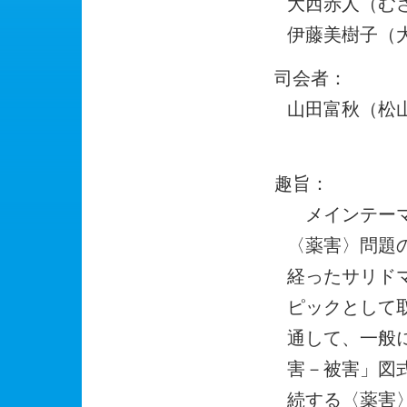
大西赤人（む
伊藤美樹子（
司会者：
山田富秋（松
趣旨：
メインテーマ
〈薬害〉問題
経ったサリドマ
ピックとして
通して、一般
害－被害」図
続する〈薬害