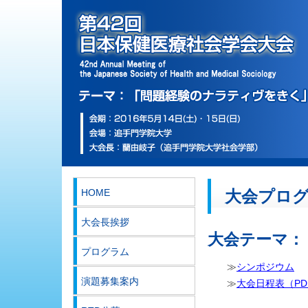
HOME
大会プロ
大会長挨拶
大会テーマ：
プログラム
≫
シンポジウム
演題募集案内
≫
大会日程表（PD