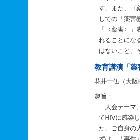
す。また、〈
しての「薬害
「〈薬害〉」
れることにな
はないこと、
教育講演「薬
花井十伍（大阪H
趣旨：
大会テーマ、
てHIVに感
た。ご自身の
ずは、「事件