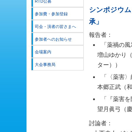
RTD公募
シンポジウム
参加費・参加登録
承」
司会・演者の皆さまへ
報告者：
参加者へのお知らせ
「薬禍の風
会場案内
増山ゆかり
ター））
大会事務局
「〈薬害〉
本郷正武（
「『薬害を
望月眞弓（
討論者：