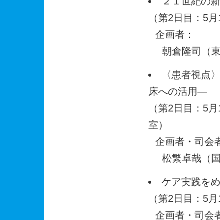
２１世紀の
（第2日目：5月1
企画者：
朝倉隆司（
〈患者視点
床への活用―
（第2日目：5月1
室）
企画者・司会
松繁卓哉（
ケア実践を
（第2日目：5月1
企画者・司会