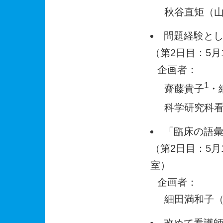
秋谷直矩（
問題経験とし
（第2日目：5月1
企画者：
1
齋藤貴子
・
科学研究科
「臨床の語
（第2日目：5月1
室）
企画者：
細田満和子
改めて看護