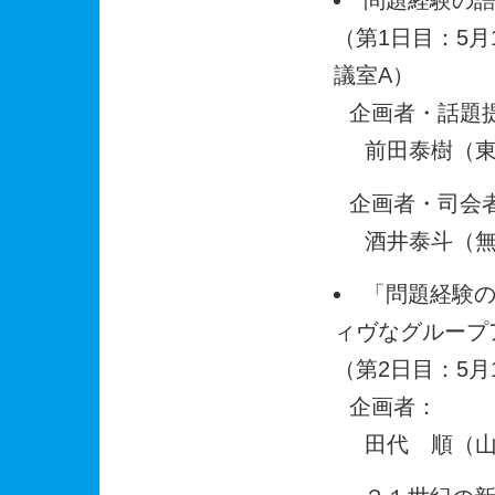
問題経験の
（第1日目：5月1
議室A）
企画者・話題
前田泰樹（
企画者・司会
酒井泰斗（
「問題経験
ィヴなグループ
（第2日目：5月1
企画者：
田代 順（