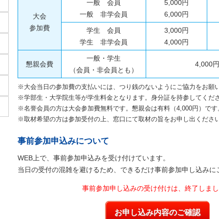
一般 会員
5,000円
一般 非学会員
6,000円
大会
参加費
学生 会員
3,000円
学生 非学会員
4,000円
一般・学生
懇親会費
4,000
（会員・非会員とも）
※大会当日の参加費の支払いには、つり銭のないようにご協力をお願
※学部生・大学院生等が学生料金となります。身分証を持参してくだ
※名誉会員の方は大会参加費無料です。懇親会は有料（4,000円）です
※取材希望の方は参加受付の上、窓口にて取材の旨をお申し出くださ
事前参加申込みについて
WEB上で、事前参加申込みを受け付けています。
当日の受付の混雑を避けるため、できるだけ事前参加申し込みに
事前参加申し込みの受け付けは、終了しまし
お申し込み内容のご確認