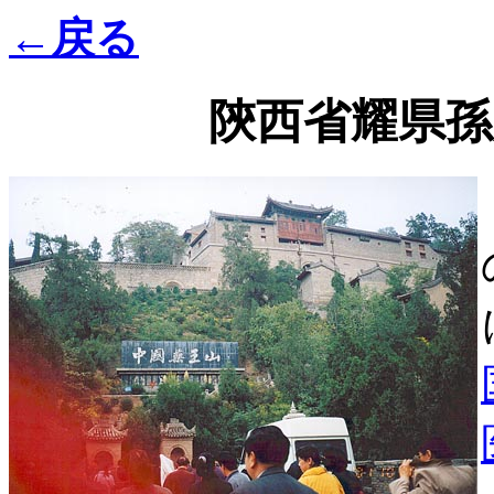
←戻る
陝西省耀県孫