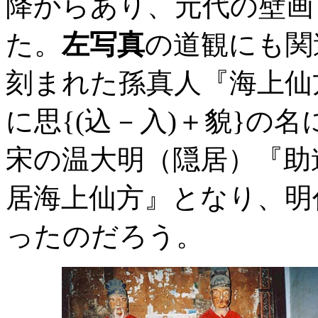
降からあり、元代の壁画
た。
左写真
の道観にも関
刻まれた孫真人『海上仙
に思{(込－入)＋貌}の
宋の温大明（隠居）『助
居海上仙方』となり、明
ったのだろう。