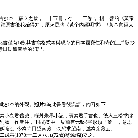
抄古抄本，森立之跋，二十五冊，存二十三卷”。楊上善的《黃帝
閱覽原書後我始得知，原來是將《黃帝內經明堂》《黃帝內經太
此書僅有1卷,其書寫格式等與現存的日本國寶仁和寺的江戶影抄
寺田氏望南等的印記。
此抄本的外觀。
照片3
為此書卷後識語，內容如下：
小島君舊藏，欄外朱墨小記，寶素君手書也。後入三松堂(多
別號，作者注，下同)架中，故前有元堅{字形類「茞」，意思
庭印記。今為寺田望南藏，余懇求望南，遂為余藏云。
寅(1878)十二月八九(72歲)翁源(森)立之。