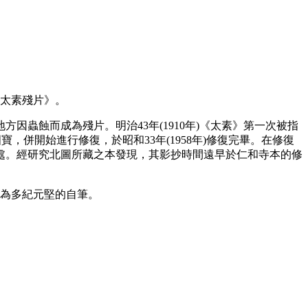
經太素殘片》。
因蟲蝕而成為殘片。明治43年(1910年)《太素》第一次被指
國寶，併開始進行修復，於昭和33年(1958年)修復完畢。在修復
處。經研究北圖所藏之本發現，其影抄時間遠早於仁和寺本的修
為多紀元堅的自筆。