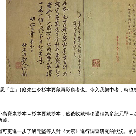
思「芷」}庭先生令杉本要藏再影寫者也。今入我架中者，時也
島寶素抄本→杉本要藏抄本，然後收藏轉移過程為多紀元堅→森
所藏。
可更進一步了解元堅等人對《太素》進行調查研究的狀況。的