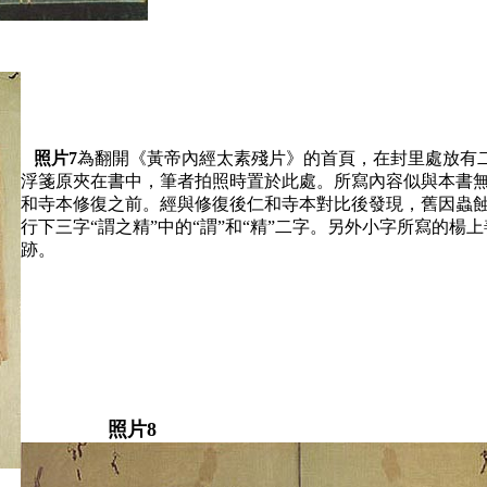
照片7
為翻開《黃帝內經太素殘片》的首頁，在封里處放有
浮箋原夾在書中，筆者拍照時置於此處。所寫內容似與本書
和寺本修復之前。經與修復後仁和寺本對比後發現，舊因蟲
行下三字“謂之精”中的“謂”和“精”二字。另外小字所寫的
跡。
照片8