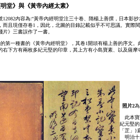
明堂》與《黃帝內經太素》
12082內容為:“黃帝內經明堂注三十卷、隋楊上善撰，日本影
本，而且現僅存卷1，因此，北圖的目錄記載似乎不可思議。實際
殘片》三書誤作了一書。
的第一種書的《黃帝內經明堂》，其卷1開頭有楊上善的序文。
的右下方有兩枚多紀元堅的印章，其上方有小島寶素、以及薩摩
照片2
為
此本寶素
紀元堅的
「芷」}
明治十二戊