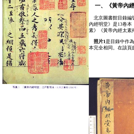
一、《黃帝內經
北京圖書館目錄編號
內經明堂》是13卷
素》《黃帝內經太素
照片1
是目錄中作為
本完全相同。在該頁