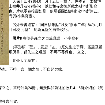
天保十四年(1843)十月十五日一校了。件本者，太醫博
士福井丹波守(榕亭)，以仁和寺宮御所藏之殘本所影寫
也。片紙零卷拾綴如是，俱尾張國(淺井家)鈔本所無云。
尚質(小島寶素)。
另外朱書還有：“同日移朱點”以及“嘉永二年(1849)九月
廿日校 元堅”，均為元堅的自筆校記。
照片8
右側是森立之自筆識語，小字寫有：
{字形類「茞」，意思「芷」}庭先生之手澤。簽題及函
扉所書，皆先生之遺墨，不可不尊保也。 立之。
此外大字寫有：
勢也。不得一喜一悃之情，不自起矣噫。
立之。當時計為24冊，無疑與我前述的
照片4、5
所介紹的《黃
確可喜可賀。