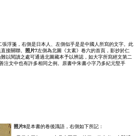
二張浮箋，右側是日本人、左側似乎是是中國人所寫的文字。此
無直接關聯。
照片7
左側為北圖《太素》卷六的首頁，影抄於仁
蝕難以閱讀之處可通過北圖藏本予以辨認，如大字所寫經文第二
楊上善注文中也有許多相同之例。原書中朱書小字乃多紀元堅手
照片8
是本書的卷後識語，右側如下所記：