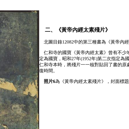
二、《黃帝內經太素殘片》
北圖目錄12082中的第三種書為《黃帝內
仁和寺的國寶《黃帝內經太素》曾有不少地方
定為國寶，昭和27年(1952年)第二次指定為
仁和寺本時，將殘片一一核對貼回了書的原
復時間。
照片6
為《黃帝內經太素殘片》，封面標題