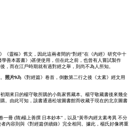
》《靈樞》舊文，因此這兩者間的“對經”在《內經》研究中十
醫學善本叢書》)甚便使用，但在此之前，也曾有人嘗試製作
之後，而在江戶時期就有過對經之舉，則尚不為人所知。
成。
照片9
為《對經篇》卷首，倒數第二行之後《太素》經文用
初期來日的楊守敬所購的小島家舊藏本。楊守敬藏書後來幾全
所購。由此可知，該書通過松坡圖書館而收藏于現在的北京圖書
冊 (隋)楊上善撰 日本鈔本”，以及“黃帝內經太素考異 不分
》，後者內容則與《對經篇併續錄》完全相同。據此，楊氏好像將重