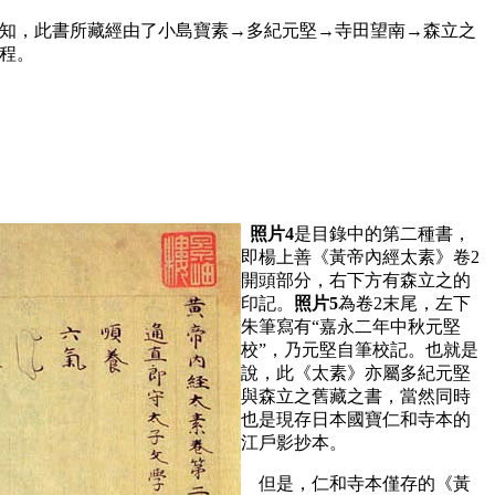
知，此書所藏經由了小島寶素→多紀元堅→寺田望南→森立之
程。
照片4
是目錄中的第二種書，
即楊上善《黃帝內經太素》卷2
開頭部分，右下方有森立之的
印記。
照片5
為卷2末尾，左下
朱筆寫有“嘉永二年中秋元堅
校”，乃元堅自筆校記。也就是
說，此《太素》亦屬多紀元堅
與森立之舊藏之書，當然同時
也是現存日本國寶仁和寺本的
江戶影抄本。
但是，仁和寺本僅存的《黃