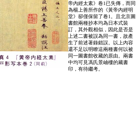
帝內經太素》卷1已失傳，而同
為楊上善所作的《黃帝內經明
堂》卻僅保留了卷1。且北京圖
書館兩種抄本均為日本式裝
訂，其外觀相似，因此是否是
上述二書被誤為同一書，故產
生了前述著錄錯誤。以上內容
還不足以明瞭這兩種書何以被
同一圖書館收藏的原由。兩書
中均可見馮氏景岫樓的藏書
印，有待繼考。