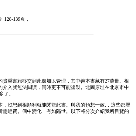
8-139頁，
貴重書籍移交到此處加以管理，其中善本書藏有27萬冊。根
的介入就無法閱讀，同時更不可能複製。北圖原址在北京市中
便多了。
，沒想到很順利就能閱覽此書。與我的預想一致,，這些都屬
所需經費。個中變化，有如隔世。以下將分次介紹我所目覽的