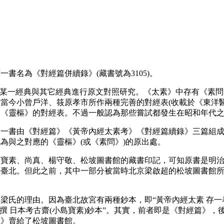
書名為《對經篇併續錄》(藏書號為3105)。
某一經典與其它經典進行原文對照研究。《太素》中存有《素問
當今小曾戶洋、筱原孝市所作兩種完善的對經表(收載於《東洋
》《靈樞》的對經表。不過一般認為那些嘗試都發生在昭和年代
一書由《對經篇》《黃帝內經太素考》《對經篇續錄》三篇組
為與之對應的《靈樞》(或《素問》)的原出處。
寶素、尚真、楊守敬、松坡圖書館的藏書印記，可知原書是明治
於臺北。但此之前，其中一部分被當時北京梁啟超的松坡圖書館
氏的理由。因為臺北故宮有兩種鈔本，即“黃帝內經太素 存一卷一
晦寬撰 日本考古齋(小島寶素)鈔本”。其實，前者即是《對經篇
錄》賣給了松坡圖書館。