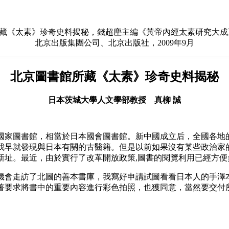
藏《太素》珍奇史料揭秘，錢超塵主編《黃帝內經太素研究大成》12
北京出版集團公司、北京出版社，2009年9月
北京圖書館所藏《太素》珍奇史料揭秘
日本茨城大學人文學部教授 真柳 誠
家圖書館，相當於日本國會圖書館。新中國成立后，全國各地的
我早就發現與日本有關的古醫籍。但是以前如果沒有某些政治家
西新址。最近，由於實行了改革開放政策,圖書的閱覽利用已經方
會走訪了北圖的善本書庫，我寫好申請試圖看看日本人的手澤本
著要求將書中的重要內容進行彩色拍照，也獲同意，當然要交付