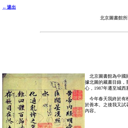
←退出
北京圖書館所
北京圖書館為中國國
據北圖的藏書目錄，
心，1987年遷至城
今年春天我終於有機
於善本。之後我又試
內容。