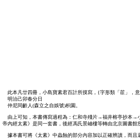
此本凡廿四冊，小島寶素君百計所摸寫，{字形類「茞」，意
明治己卯春分日
仲尼同齡人(森立之自娛號)枳園。
由上可知，本書傳寫過程為：仁和寺殘片→福井榕亭抄本→小
帝內經太素》是同一套書，後經馮氏景岫樓等轉由北京圖書館
據本書可將《太素》中蟲蝕的部分內容加以正確辨讀，而且還