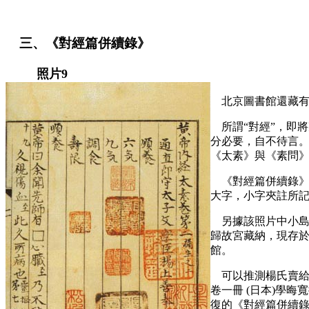
三、《對經篇併續錄》
照片9
北京圖書館還藏有一
所謂“對經”，即將
分必要，自不待言。
《太素》與《素問
《對經篇併續錄》
大字，小字夾註所記
另據該照片中小島
歸故宮藏納，現存
館。
可以推測楊氏賣給梁
卷一冊 (日本)學
復的《對經篇併續