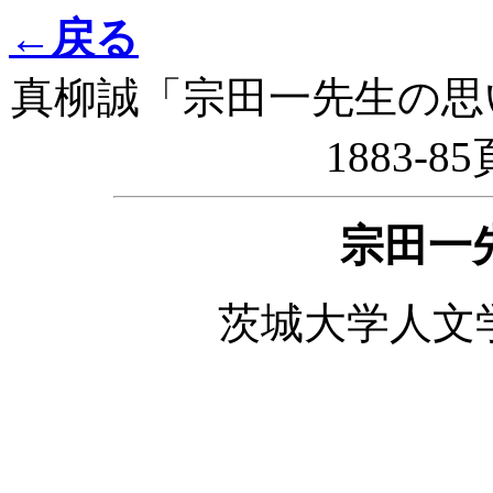
←戻る
真柳誠「宗田一先生の思
1883-8
宗田一
茨城大学人文