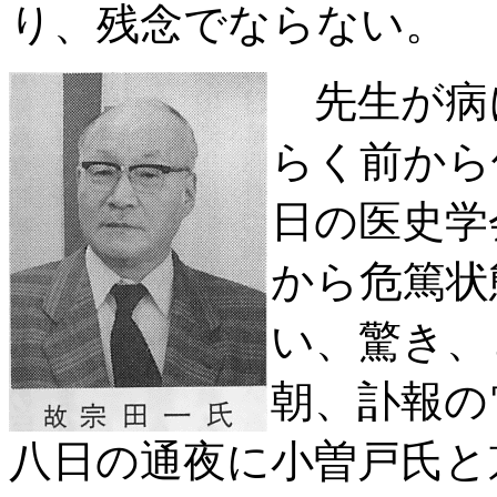
り、残念でならない。
先生が病
らく前から
日の医史学
から危篤状
い、驚き、
朝、訃報の
八日の通夜に小曽戸氏と