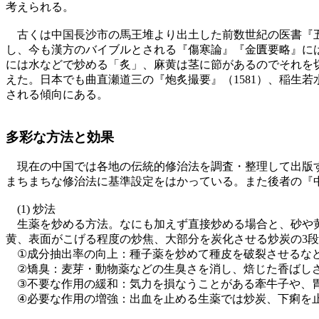
考えられる。
古くは中国長沙市の馬王堆より出土した前数世紀の医書『五
し、今も漢方のバイブルとされる『傷寒論』『金匱要略』に
には水などで炒める「炙」、麻黄は茎に節があるのでそれを
えた。日本でも曲直瀬道三の『炮炙撮要』（1581）、稲生
される傾向にある。
多彩な方法と効果
現在の中国では各地の伝統的修治法を調査・整理して出版す
まちまちな修治法に基準設定をはかっている。また後者の『
(1) 炒法
生薬を炒める方法。なにも加えず直接炒める場合と、砂や黄
黄、表面がこげる程度の炒焦、大部分を炭化させる炒炭の3
①成分抽出率の向上：種子薬を炒めて種皮を破裂させるな
②矯臭：麦芽・動物薬などの生臭さを消し、焙じた香ばし
③不要な作用の緩和：気力を損なうことがある牽牛子や、胃
④必要な作用の増強：出血を止める生薬では炒炭、下痢を止