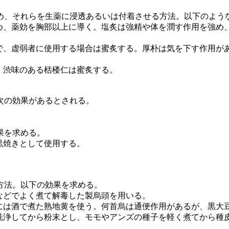
、それらを生薬に浸透あるいは付着させる方法。以下のよう
、薬効を胸部以上に導く。塩炙は強精や体を潤す作用を強め
、虚弱者に使用する場合は蜜炙する。厚朴は気を下す作用が
・渋味のある栝楼仁は蜜炙する。
次の効果があるとされる。
果を求める。
黒焼きとして使用する。
。
方法。以下の効果を求める。
などでよく煮て解毒した製烏頭を用いる。
は酒で煮た熟地黄を使う。何首烏は通便作用があるが、黒大
浄してから粉末とし、モモやアンズの種子を軽く煮てから種