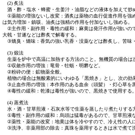
(2) 炙法
酒・酢・塩水・蜂蜜・生姜汁・油脂などの液体を加えて炒め
①薬能の増強ないし改変：酒炙は薬物の血行促進作用を強め
は気力増加・鎮咳、油炙は強精の作用を付加ないし強める。
②主作用・副作用・毒性の緩和：麻黄は発汗作用が強いので
大戟・甘遂などは酢炙で解毒する。
③矯臭・矯味：香気の強い乳香・没薬などは酢炙し、苦味
(3) 煅法
生薬を炉中で高温に加熱する方法のこと。無機質の場合は
①収斂作用の増強：竜骨・牡蛎・明礬など。
②粉砕の便：鉱物薬全般。
植物の場合は無酸素的にいわゆる「黒焼き」とし、次の効
③止血作用の増強：本作用のある血余（頭髪）・灯心草を
④毒性の緩和：乾漆は毒性が強いので、黒焼きで使用する
(4) 蒸煮法
水・酒・甘草煎液・石灰水等で生薬を蒸したり煮たりする
①毒性・副作用の緩和：烏頭は猛毒があるので、甘草煎液
②薬性・薬能の改変：地黄は体を冷やすので、冷え性の人に
③洗浄、非薬用部の除去：真珠を薬用するときは水で煮て洗