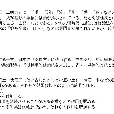
十二病方』に、「咀」「冶」「淬」「炮」「燔」「熬」などの
は、約70種類の薬物に修治が指示されている。たとえば桂皮と
切り去る「去節」などである。のち六朝時代5世紀には修治法
若水の『炮炙全書』（1689）などの専門書が著されているが、
る一方、日本の『薬局方』に該当する『中国薬典』や伝統医
中薬炮製学』では標準的修治法を大別し、各々に具体的方法と
土・伏竜肝（使い古したかまどの底の土）・滑石・米などの
段階がある。それらの効果は以下のように説明される。
ど。
さを付加する。
腸を乾燥させることがある蒼朮などの作用を弱める。
める生薬は伏竜肝で炒め、それらの作用を増強する。