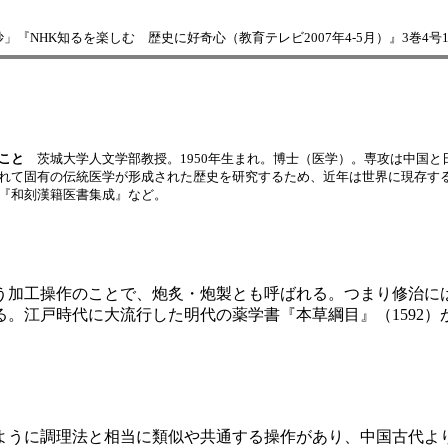
『NHK知るを楽しむ 歴史に好奇心（教育テレビ2007年4-5月）』3巻4号140-
こと
茨城大学人文学部教授。1950年生まれ。博士（医学）。専攻は中国と
れて固有の伝統医学が形成された歴史を研究するため、近年は世界に現存す
『和刻漢籍医書集成』など。
加工操作のことで、炮炙・炮製とも呼ばれる。つまり修治に
。江戸時代に大流行した明代の薬学書『本草綱目』（1592
うに調理法と相当に類似や共通する操作があり、中国古代よ