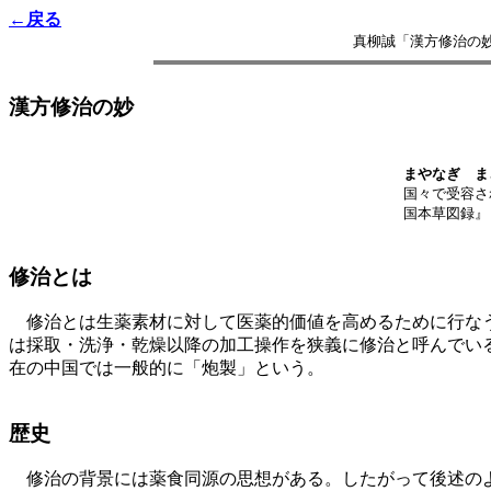
←戻る
真柳誠「漢方修治の妙」
漢方修治の妙
まやなぎ ま
国々で受容さ
国本草図録』
修治とは
修治とは生薬素材に対して医薬的価値を高めるために行なう
は採取・洗浄・乾燥以降の加工操作を狭義に修治と呼んでいる
在の中国では一般的に「炮製」という。
歴史
修治の背景には薬食同源の思想がある。したがって後述のよ