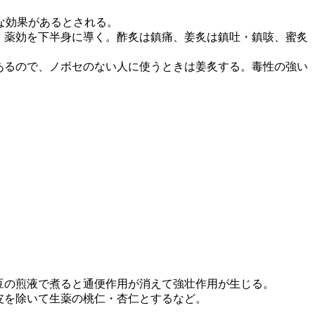
な効果があるとされる。
、薬効を下半身に導く。酢炙は鎮痛、姜炙は鎮吐・鎮咳、蜜炙
あるので、ノボセのない人に使うときは姜炙する。毒性の強い
豆の煎液で煮ると通便作用が消えて強壮作用が生じる。
皮を除いて生薬の桃仁・杏仁とするなど。