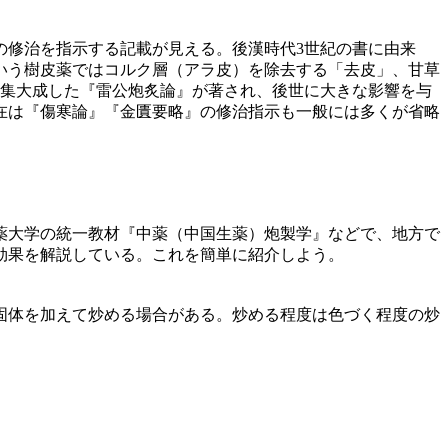
修治を指示する記載が見える。後漢時代3世紀の書に由来
いう樹皮薬ではコルク層（アラ皮）を除去する「去皮」、甘草
を集大成した『雷公炮炙論』が著され、後世に大きな影響を与
現在は『傷寒論』『金匱要略』の修治指示も一般には多くが省略
薬大学の統一教材『中薬（中国生薬）炮製学』などで、地方で
効果を解説している。これを簡単に紹介しよう。
固体を加えて炒める場合がある。炒める程度は色づく程度の炒