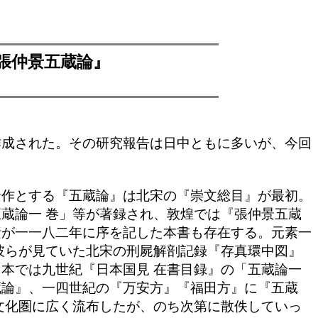
『張仲景五蔵論』
成された。その研究報告は日中ともに多いが、今回
作とする『五蔵論』は北宋の『崇文総目』が最初。
蔵論一 巻」等が著録され、敦煌では『張仲景五蔵
素が一一八二年に序を記した本書も存在する。元素一
彼らが見ていた北宋の刑屍解剖記録『存真環中図』
本では九世紀『日本国見 在書目録』の「五蔵論一
蔵論』、一四世紀の『万安方』『福田方』に『五蔵
文化圏に広く流布したが、のち次第に散佚していっ