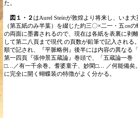
た。
図１・２
はAurel Steinが敦煌より将来し、い
（第五紙のみ半葉）を綴じた約三〇×二一・五㎝の
の両面に墨書されるので、現在は各紙を表裏に剥
して第二八頁まで現代 の頁数が鉛筆で記入される
順で記され、『平脈略例』後半には内容の異なる「
第一四頁『張仲景五蔵論』巻頭で、「五蔵論一巻
□…／有一千余巻。耆婆童子、妙閑□… ／何能備矣
に完全に開く蝴蝶装の特徴がよく分かる。