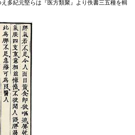
え多紀元堅らは『医方類聚』より佚書三五種を輯