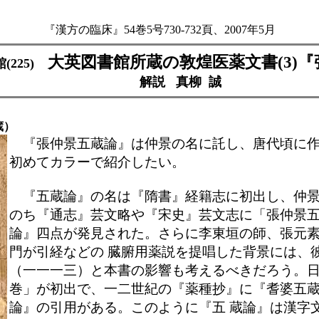
『漢方の臨床』54巻5号730-732頁、2007年5月
大英図書館所蔵の敦煌医薬文書(3)
225)
解説 真柳 誠
蔵）
『張仲景五蔵論』は仲景の名に託し、唐代頃に作
初めてカラーで紹介したい。
『五蔵論』の名は『隋書』経籍志に初出し、仲景
のち『通志』芸文略や『宋史』芸文志に「張仲景五
論』四点が発見された。さらに李東垣の師、張元
門が引経などの 臓腑用薬説を提唱した背景には、
（一一一三）と本書の影響も考えるべきだろう。日
巻」が初出で、一二世紀の『薬種抄』に『耆婆五
論』の引用がある。このように『五 蔵論』は漢字