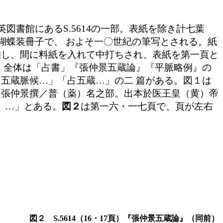
ま大英図書館にあるS.5614の一部。表紙を除き計七葉
蝴蝶装冊子で、 およそ一〇世紀の筆写とされる。紙
離し、間に料紙を入れて中打ちされ、表紙を第一頁と
。全体は「占書」『張仲景五蔵論』『平脈略例』の
五蔵脈候…」「占五蔵…」の二 篇がある。図１は
 張仲景撰／普（薬）名之部。出本於医王皇（黄）帝
。…」とある。
図２
は第一六・一七頁で、頁が左右
図２ S.5614（16・17頁）『張仲景五蔵論』（同前）