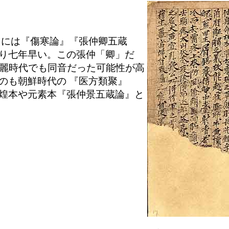
には『傷寒論』『張仲卿五蔵
り七年早い。この張仲「卿」だ
、高麗時代でも同音だった可能性が高
のも朝鮮時代の 『医方類聚』
煌本や元素本『張仲景五蔵論』と