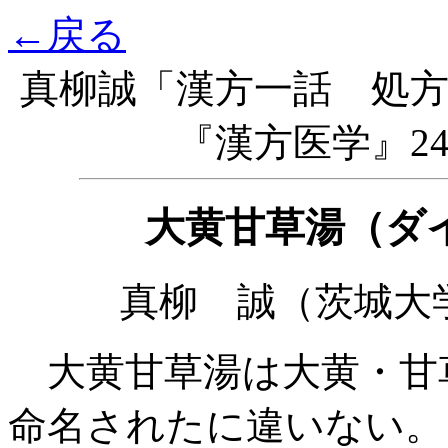
←戻る
真柳誠「漢方一話 処方
『漢方
医学
』2
大黄甘草湯（ダ
真柳 誠（茨城大
大黄甘草湯は大黄・甘
命名されたに違いない。