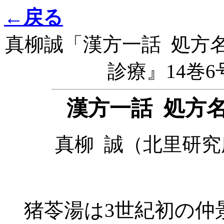
←戻る
真柳誠「漢方一話 処方
診療』14巻6号
漢方一話 処方
真柳 誠（北里研
猪苓湯は3世紀初の仲