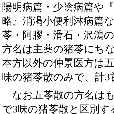
陽明病篇・少陰病篇や
略』消渇小便利淋病篇
苓・阿膠・滑石・沢瀉の
方名は主薬の猪苓にち
本方以外の仲景医方は五
味の猪苓散のみで、計3
なお五苓散の方名はも
で3味の猪苓散と区別す