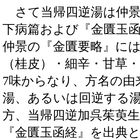
さて当帰四逆湯は仲景
下病篇および『金匱玉
仲景の『金匱要略』に
（桂皮）・細辛・甘草
7味からなり、方名の由
湯、あるいは回逆する
方、当帰四逆加呉茱萸
『金匱玉函経』を出典