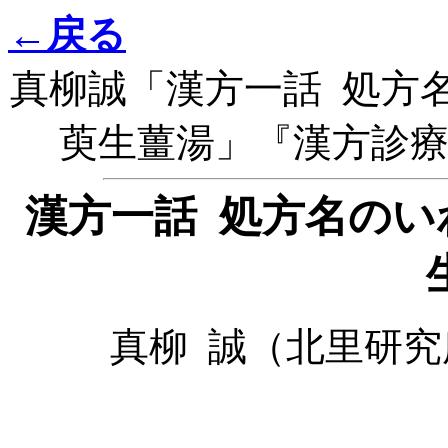
←戻る
真柳誠「漢方一話 処方
萸生薑湯」『漢方診療』1
漢方一話 処方名のい
真柳 誠（北里研