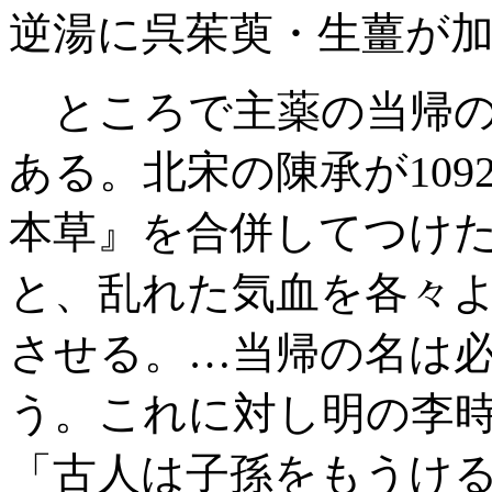
逆湯に呉茱萸・生薑が
ところで主薬の当帰の
ある。北宋の陳承が10
本草』を合併してつけ
と、乱れた気血を各々
させる。…当帰の名は
う。これに対し明の李時珍
「古人は子孫をもうけ