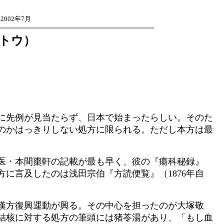
002年7月
トウ）
に先例が見当たらず、日本で始まったらしい。そのた
のかはっきりしない処方に限られる。ただし本方は最
藩医・本間棗軒の記載が最も早く、彼の『瘍科秘録』
方に言及したのは浅田宗伯『方読便覧』（1876年自
漢方復興運動が興る。その中心を担ったのが大塚敬
臓結核に対する処方の筆頭には猪苓湯があり、「もし血