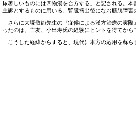
尿著しいものには四物湯を合方する」と記される。本書
主訴とするものに用いる。腎臓摘出後になお膀胱障害
さらに大塚敬節先生の『症候による漢方治療の実際』
ったのは、亡友、小出寿氏の経験にヒントを得てから
こうした経緯からすると、現代に本方の応用を蘇らせ