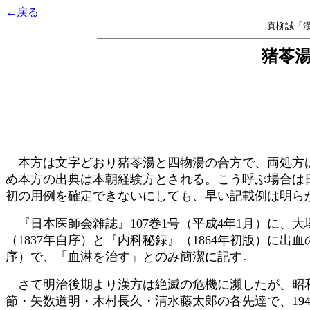
←戻る
真柳誠「漢
猪苓
本方は文字どおり猪苓湯と四物湯の合方で、両処方は
め本方の出典は本朝経験方とされる。こう呼ぶ場合は
初の用例を確定できないにしても、早い記載例は明ら
『日本医師会雑誌』107巻1号（平成4年1月）に、
（1837年自序）と『内科秘録』（1864年初版）に
序）で、「血淋を治す」とのみ簡潔に記す。
さて明治後期より漢方は絶滅の危機に瀕したが、昭和
節・矢数道明・木村長久・清水藤太郎の各先達で、19