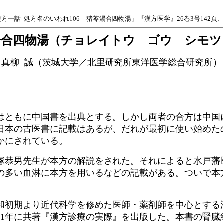
方一話 処方名のいわれ106 猪苓湯合四物湯」『漢方医学』26巻3号142頁、2
湯合四物湯（チョレイトウ ゴウ シモツ
真柳 誠（茨城大学／北里研究所東洋医学総合研究所）
ともに中国書を出典とする。しかし両者の合方は中国
日本の古医書に記載はあるが、だれが最初に使い始めた
かにされている。
大塚恭男先生が本方の解説をされた。それによると水戸
出血の多い血淋に本方を用いるなどの記載がある。ついで本
初期より近代科学を修めた医師・薬剤師を中心とする
41年に共著『漢方診療の実際』を出版した。本書の腎