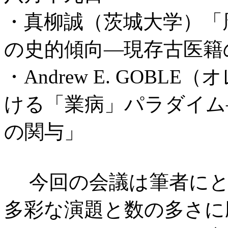
・真柳誠（茨城大学）「
の史的傾向―現存古医籍
・Andrew E. GOB
ける「業病」パラダイム
の関与」
今回の会議は筆者にと
多彩な演題と数の多さに