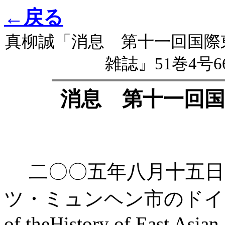
←戻る
真柳誠「消息 第十一回国際
雑誌』51巻4号66
消息 第十一回
二〇〇五年八月十五日
ツ・ミュンヘン市のドイツ博物館で
of theHistory of East Asian