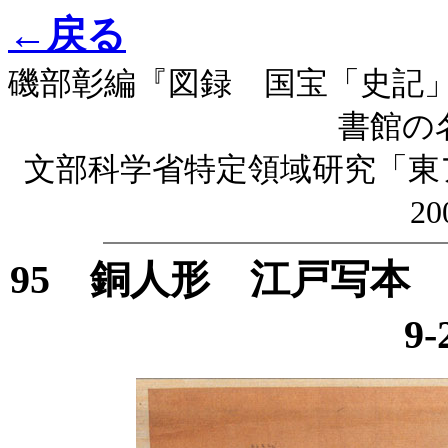
←戻る
磯部彰編『図録 国宝「史記
書館の
文部科学省特定領域研究「東
2
95 銅人形 江戸写
9-