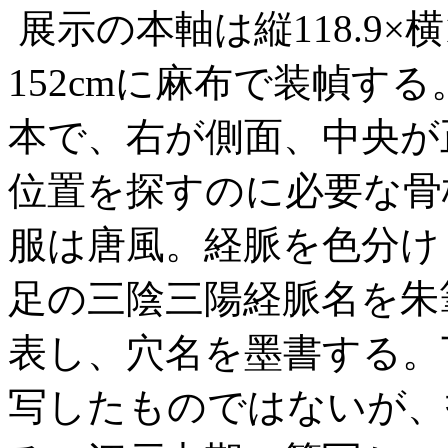
展示の本軸は縦118.9×横1
152cmに麻布で装幀す
本で、右が側面、中央が
位置を探すのに必要な骨
服は唐風。経脈を色分け
足の三陰三陽経脈名を朱
表し、穴名を墨書する。
写したものではないが、