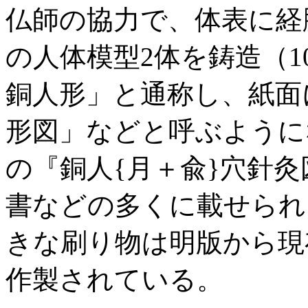
仏師の協力で、体表に経
の人体模型2体を鋳造（1
銅人形」と通称し、紙面
形図」などと呼ぶように
の『銅人{月＋兪}穴針灸
書などの多くに載せられ
きな刷り物は明版から現
作製されている。