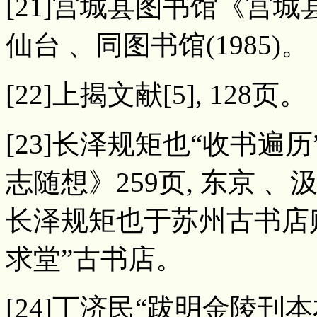
[21]宫城县图书馆《宫城
仙台 、同图书馆(1985)。
[22]上揭文献[5], 128页。
[23]长泽规矩也“收书遍
志随想》259页, 东京 、汲
长泽规矩也于苏州古书店
求堂”古书店。
[24]丁济民“跋明金陵刊