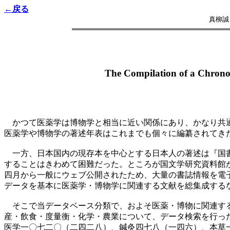
←戻る
真柳誠
The Compilation of a Chronol
かつて医薬学は博物学と相当に近い関係にあり、かなり共通
医薬学や博物学の著述年表はこれまでも個々に編纂されてき
一方、日本国内の現存本を中心とする日本人の著述は『国書
することはきわめて困難だった。ところが国文学研究資料館
四月から一般にウェブ公開されたため、大量の書誌情報を電
データを基本に医薬学・博物学に関連する文献を総集成する
そこで当データベース分類で、およそ医薬・博物に関連する
産・飲食・度量衡・化学・農業について、データ検索を行っ
医学一〇七二〇（二四二八）、鍼灸四七八（一四六）、本草