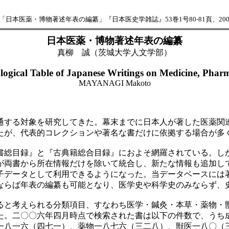
「日本医薬・博物著述年表の編纂」『日本医史学雑誌』53巻1号80-81頁、200
日本医薬・博物著述年表の編纂
真柳 誠（茨城大学人文学部）
ogical Table of Japanese Writings on Medicine, Pharm
MAYANAGI Makoto
する対象を研究してきた。幕末までに日本人が著した医薬関
たが、代表的コレクションや著名な書だけに依拠する場合が多
総目録』と『古典籍総合目録』におよそ網羅されている。し
が両書から所在情報だけを除いて統合し、新たな情報も追加し
子データとして利用できるようになった。当データベースには
ならば年表の編纂も可能となり、医学史や科学史のみならず、
と考えられる分類項目、すなわち医学・鍼灸・本草・薬物・
た。二〇〇六年四月時点で検索された書は以下の件数で、うち
一八一六（四七一）、薬物一八七六（三二八）、獣医一八〇（