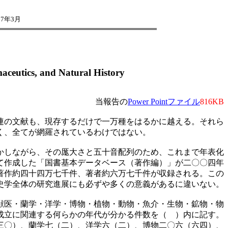
7年3月
aceutics, and Natural History
当報告の
Power Pointファイル
816KB
連の文献も、現存するだけで一万種をはるかに越える。それら
く、全てが網羅されているわけではない。
かしながら、その厖大さと五十音配列のため、これまで年表化
て作成した「国書基本データベース（著作編）」が二〇〇四年
著作約四十四万七千件、著者約六万七千件が収録される。この
史学全体の研究進展にも必ずや多くの意義があるに違いない。
獣医・蘭学・洋学・博物・植物・動物・魚介・生物・鉱物・物
成立に関連する何らかの年代が分かる件数を（ ）内に記す。
三〇）、蘭学七（二）、洋学六（二）、博物二〇六（六四）、