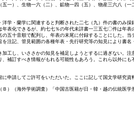
（五一）、生物一六（二）、鉱物一四（五）、物産三六八（一
洋学・蘭学に関連すると判断された二七（九）件の書のみ採
は年表化できるが、約七七％の年代未詳書一三五七〇件は年表
名の五十音順で配列し、年表の末尾に付録することにした。当
旨を注記、管見範囲の各種年表・先行研究等の知見により書名
加工し、いささかの知見を補足しようとするに過ぎない。注
り、補訂すべき情報がもれる可能性もあろう。これら以外にも
に申請してご許可をいただいた。ここに記して国文学研究資
（Ｂ）（海外学術調査）「中国古医籍が日・韓・越の伝統医学