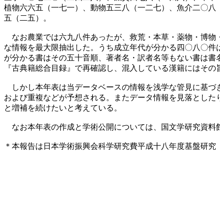
植物六六五（一七一）、動物五三八（一二七）、魚介二〇八
五（二五）。
なお農業では六九八件あったが、救荒・本草・薬物・博物・
な情報を最大限抽出した。うち成立年代が分かる四〇八〇件
が分かる書はその五十音順、著者名・訳者名等もない書は書
『古典籍総合目録』で再確認し、混入している漢籍にはその
しかし本年表は当データベースの情報を浅学な管見に基づき
および重複などが予想される。またデータ情報を見落とした
と増補を続けたいと考えている。
なお本年表の作成と学術公開については、国文学研究資料館
＊本報告は日本学術振興会科学研究費平成十八年度基盤研究