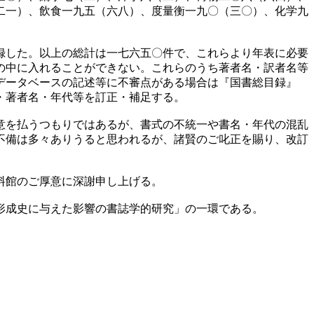
二一）、飲食一九五（六八）、度量衡一九〇（三〇）、化学九
録した。以上の総計は一七六五〇件で、これらより年表に必要
の中に入れることができない。これらのうち著者名・訳者名等
データベースの記述等に不審点がある場合は『国書総目録』
・著者名・年代等を訂正・補足する。
意を払うつもりではあるが、書式の不統一や書名・年代の混乱
不備は多々ありうると思われるが、諸賢のご叱正を賜り、改訂
料館のご厚意に深謝申し上げる。
形成史に与えた影響の書誌学的研究」の一環である。