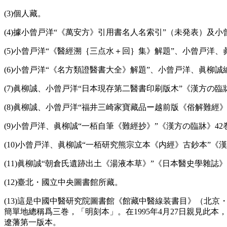
(3)個人藏。
(4)據小曾戸洋“《萬安方》引用書名人名索引”（未発表）及
(5)小曾戸洋“《醫經溯｛三点水＋回｝集》解題”、小曾戸洋、
(6)小曾戸洋“《名方類證醫書大全》解題”、小曾戸洋、眞柳誠
(7)眞柳誠、小曾戸洋“日本現存第二醫書印刷版木”《漢方の臨牀》3
(8)眞柳誠、小曾戸洋“福井三崎家寶藏品ー越前版《俗解難經》”《漢
(9)小曾戸洋、眞柳誠“一栢自筆《難經抄》”《漢方の臨牀》42巻8号
(10)小曾戸洋、眞柳誠“一栢研究熊宗立本《内經》古鈔本”《漢方の臨
(11)眞柳誠“朝倉氏遺跡出土《湯液本草》”《日本醫史學雜誌》39巻
(12)臺北・國立中央圖書館所藏。
(13)這是中國中醫研究院圖書館《館藏中醫線装書目》（北京・
簡單地總稱爲三巻，「明刻本」。在1995年4月27日親見此本
遼藩第一版本。