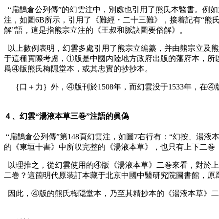
“扁鵲倉公列傳”的幻雲注中，別處也引用了熊氏本醫書。例如
注，如圖6B所示，引用了《難經・二十三難》，接着記有“熊氏
解”語，這是指熊宗立注的《王叔和脈訣圖要俗解》。
以上數例表明，幻雲多處引用了熊宗立編纂，并由熊宗立及熊
于這種實際考慮，①版是中國内陸地方政府出版的藩府本，所
爲④版熊氏梅隠堂本，或其忠實的抄抄本。
｛口＋力｝外，④版刊於1508年，而幻雲没于1533年，
４、幻雲“湯液本草三巻”注語的眞偽
“扁鵲倉公列傳”第148頁幻雲注，如圖7右行有：“幻按、湯
的《東垣十書》中所収完整的《湯液本草》，也只有上下二巻（
以理推之，從幻雲使用的④版《湯液本草》二巻來看，對於上巻
二巻？這箇明代原装訂本藏于北京中國中醫研究院圖書館，原爲
因此，④版的熊氏梅隠堂本，乃至其精抄本的《湯液本草》二