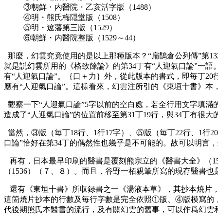
③朝鮮・内醫院・乙亥活字版（1488）
④明・熊氏梅隠堂版（1508）
⑤明・遼藩第三版（1529）
⑥朝鮮・内醫院整版（1529～44）
那麼，幻雲究竟使用的是以上那種版本？“扁鵲倉公列傳”第13
就是説幻雲所用的《格致餘論》的第34丁有“人迎氣口論”一語
有“人迎氣口論”。｛口＋力｝外，從此版本的書式，即毎丁2
應有“人迎氣口論”。這様看來，幻雲注所引的《東垣十書》本
觀察一下“人迎氣口論”5字以前的空白處，若全行用文字填滿的
造成了“人迎氣口論”的位置前移至第31丁19行，與34丁有
當然，③版（毎丁18行、1行17字）、⑤版（毎丁22行、1行
口論”恰好在第34丁的偶然性也幾乎是不可能的。故可以明言
再有，日本最早印刷的醫書是覆刻熊宗立的《醫書大全》（1
（1536）（７、８）。而且，谷野一栢親筆所寫的現存醫書
還有《東垣十書》所収録書之一《湯液本草》，其抄本焼片，
這箇焼片抄本的行數及毎行字數是完全依照①版、④版模寫的
代後期熊氏本醫書的流行，及有關幻雲的舊事，可以作爲幻雲