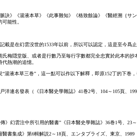
脈訣》《湯液本草》《此事難知》《格致餘論》《醫經溯｛サン
的可能性。
記載是在幻雲没世的1533年以前，所以可以認定，這是至今爲
的熊氏梅隠堂版、或者是行數乃至毎行字數都完全忠實於此本的抄
時代熱潮的追憶。
湯液本草三巻”，這一點可以作以下解釋，即原152丁的下巻，被
洋連名發表（《日本醫史學雜誌》41巻2号、104～105頁、1
》幻雲注中所引用的醫書”《日本醫史學雜誌》36巻1号、23～25
醫書集成》第6輯解説2～18頁、エンタプライズ、東京、1989