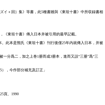
ズイ＋回｝集》等書，此5種書雖與《東垣十書》中所収録書相
止，《東垣十書》傳入日本并被引用的最早記載。
本。此本是熊氏《東垣十書》刊行後僅25年内就傳入日本，并被
一分爲二，加之上巻1册而成3册本，進而又誤“三册”爲“三
995），今作部分補充及訂正」
頁、1990