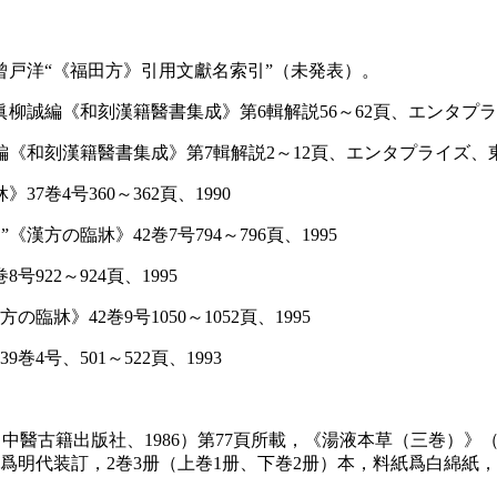
小曾戸洋“《福田方》引用文獻名索引”（未発表）。
眞柳誠編《和刻漢籍醫書集成》第6輯解説56～62頁、エンタプライ
編《和刻漢籍醫書集成》第7輯解説2～12頁、エンタプライズ、東
7巻4号360～362頁、1990
方の臨牀》42巻7号794～796頁、1995
922～924頁、1995
牀》42巻9号1050～1052頁、1995
4号、501～522頁、1993
中醫古籍出版社、1986）第77頁所載，《湯液本草（三巻）》（
，爲明代装訂，2巻3册（上巻1册、下巻2册）本，料紙爲白綿紙