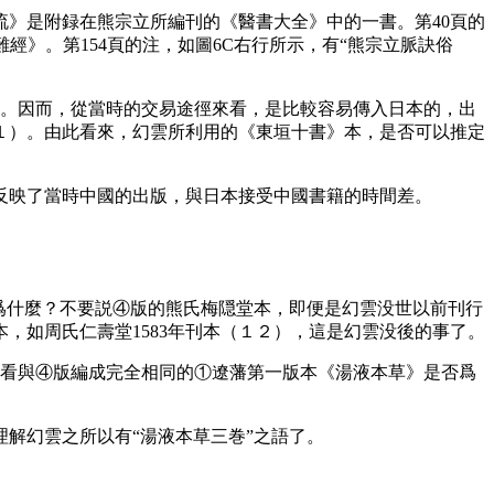
流》是附録在熊宗立所編刊的《醫書大全》中的一書。第40頁的
經》。第154頁的注，如圖6C右行所示，有“熊宗立脈訣俗
。因而，從當時的交易途徑來看，是比較容易傳入日本的，出
１）。由此看來，幻雲所利用的《東垣十書》本，是否可以推定
也反映了當時中國的出版，與日本接受中國書籍的時間差。
題，爲什麼？不要説④版的熊氏梅隠堂本，即便是幻雲没世以前刊行
，如周氏仁壽堂1583年刊本（１２），這是幻雲没後的事了。
一看與④版編成完全相同的①遼藩第一版本《湯液本草》是否爲
解幻雲之所以有“湯液本草三巻”之語了。