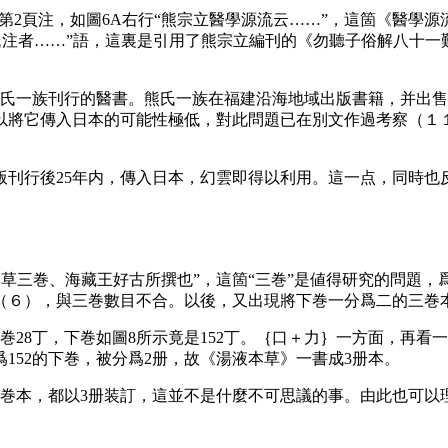
第2頁注，如圖6A右行“熊宗立醫學源流云……”，這箇《醫學源
注者……”語，這裏是引用了熊宗立編刊的《勿聽子俗解八十一難
氏一族刊行的醫書。熊氏一族在福建沿海地域出版書籍，并出售
以將它傳入日本的可能性極低，對此問題已在別文作過考察（１
在④版刊行後25年内，傳入日本，幻雲即得以利用。這一点，同時
液本草三巻、海藏王好古所撰也”，這箇“三巻”是値得研究的問
６），與三巻數目不合。以後，又出現將下巻一分爲二的三巻本
28丁，下巻如圖8所示竟是152丁。｛口＋力｝一方面，再看
152的下巻，被分爲2册，故《湯液本草》一書成3册本。
巻本，都以3册装訂，這並不是什麼不可思議的事。由此也可以理