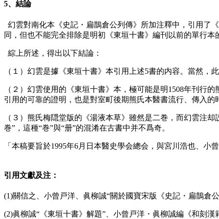
5、結論
幻雲對南化本《史記・扁鵲倉公列傳》所加注釋中，引用了《
同，但也不能完全排除是明初《東垣十書》編刊以前的單行本
綜上所述，得出以下結論：
（１）幻雲是據《東垣十書》本引用上述5書的内容。當然，此
（２）幻雲使用的《東垣十書》本，極可能是明1508年刊行
引用的可靠的證明，也是對室町後期熊氏本醫書流行、傳入的
（３）熊氏梅隠堂版的《湯液本草》雖然是二巻，而幻雲注却説“
巻”，這種“巻”與“册”的混淆在古書中并不爲奇。
「本稿要旨於1995年6月日本醫史學会總会，與宮川浩也、小曾戸
引用文獻及注：
(1)關信之、小曾戸洋、眞柳誠“關於國寶宋版《史記・扁鵲倉公傳
(2)眞柳誠“《東垣十書》解題”、小曾戸洋・眞柳誠編《和刻漢籍