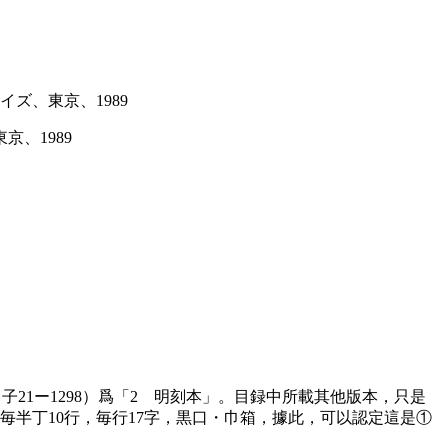
ズ、東京、1989
京、1989
子21ー1298）爲「2 明刻本」。目録中所載其他版本，只是
，毎半丁10行，毎行17字，黒口・巾箱，據此，可以認定這是①