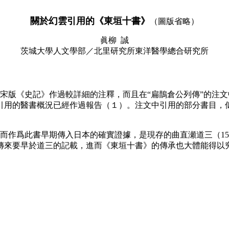
關於幻雲引用的《東垣十書》
（圖版省略）
眞柳 誠
茨城大學人文學部／北里研究所東洋醫學總合研究所
化本宋版《史記》作過較詳細的注釋，而且在“扁鵲倉公列傳”的
用的醫書概況已經作過報告（１）。注文中引用的部分書目，似乎與
而作爲此書早期傳入日本的確實證據，是現存的曲直瀬道三（15
傳來要早於道三的記載，進而《東垣十書》的傳承也大體能得以