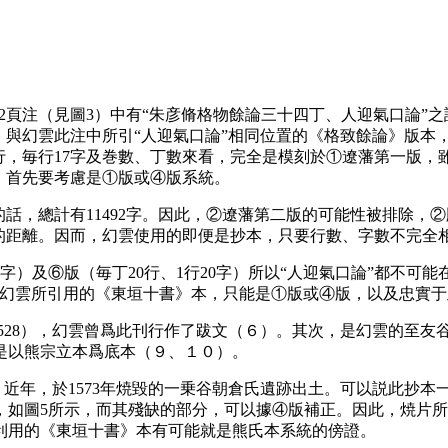
2頁注（見圖3）中有“朱彦脩格物餘論三十四丁、人迎氣口論”之語
。與幻雲此注中所引“人迎氣口論”相同位置的《格致餘論》版本，有
0行，毎行17字及巻數、丁數來看，完全是模刻於①遼藩第一版
，首先要考慮是①版或④版系統。
話，總計有11492字。因此，②遼藩第二版的可能性被排除，②
很大的距離。因而，幻雲使用的即便是抄本，只要行數、字數不完全
20字）及⑥版（毎丁20行、1行20字）所以“人迎氣口論”都不可
，幻雲所引用的《東垣十書》本，只能是①版或④版，以及忠實
528），幻雲曾爲此刊行作了跋文（６）。其次，是幻雲的至友
也是以熊宗立本爲底本（９、１０）。
近年，於1573年焼毀的一乗谷朝倉氏遺跡出土。可以説此抄本
，如圖5所示，而其殘缺的部分，可以據④版補正。因此，焼片
利用的《東垣十書》本有可能就是熊氏本系統的傍證。