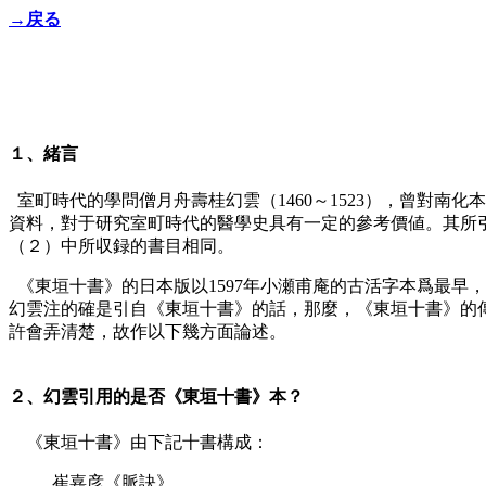
→戻る
１、緒言
室町時代的學問僧月舟壽桂幻雲（1460～1523），曾對南
資料，對于研究室町時代的醫學史具有一定的參考價値。其所引
（２）中所収録的書目相同。
《東垣十書》的日本版以1597年小瀬甫庵的古活字本爲最早，
幻雲注的確是引自《東垣十書》的話，那麼，《東垣十書》的
許會弄清楚，故作以下幾方面論述。
２、幻雲引用的是否《東垣十書》本？
《東垣十書》由下記十書構成：
崔嘉彦《脈訣》