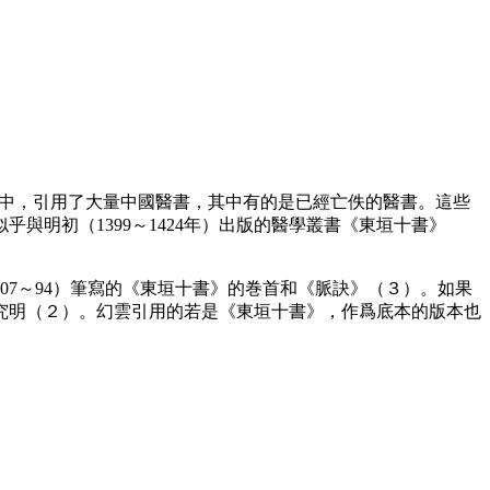
注文中，引用了大量中國醫書，其中有的是已經亡佚的醫書。這些
明初（1399～1424年）出版的醫學叢書《東垣十書》
07～94）筆寫的《東垣十書》的巻首和《脈訣》（３）。如果
究明（２）。幻雲引用的若是《東垣十書》，作爲底本的版本也