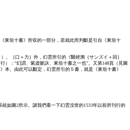
《東垣十書》所収的一部分，若就此而判斷是引自《東垣十
（４）。｛口＋力｝外，幻雲所引的《醫經溯｛サンズイ＋回｝
行）：“幻謂、紫虚脈訣、東垣十書之一也”。又第148頁（見圖
書》本。由此可以斷定，幻雲所引的５書，就是《東垣十書》
如圖2所示。譲我們看一下幻雲没世的1533年以前所刊行的