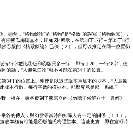
。顕然，“格物餘論”的“格物”是“格致”的誤寫（格物致知），
④熊氏梅隠堂本，即如図4所示，在第34丁17行～第35丁8行
，雖然①版的《格致餘論》已佚（２），但可以推定在同一位置仍
版毎行字數比①版和④版只多一字，即毎丁20，一行18字，便
相同的話，“人迎氣口論”就不可能在第34丁的位置。
能在第34丁的位置上。即使是以這些版本爲底本的抄本，“人迎氣
于此版本行數、毎行字數的模抄本。那麼究竟是那一系統？
谷野一栢在一乗谷覆刻了熊宗立的《勿聽子俗解八十一難經》
一乗谷的傳入，與幻雲等當時的知識人有一定的關係（１１）。
所據底本極有可能是④版熊氏梅隠堂本。這些史實，即在室町時