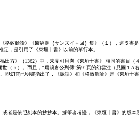
《格致餘論》《醫經溯｛サンズイ＋回｝集》（１），這５書是
以推定，是引用了《東垣十書》以前的單行本。
《福田方》（1362）中，未見引用與《東垣十書》 相同的書目
（５）。而且，“扁鵲倉公列傳”第91頁的幻雲注（見圖１A右
也”。即幻雲已明確指出了，《脈訣》和《格致餘論》是《東垣十
者是依照刻本的抄抄本。據筆者考證，《東垣十書》的版本系統