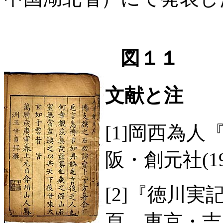
図１１
文献と注
[1]岡西為人
阪・創元社(19
[2]『徳川実
頁、東京・吉川