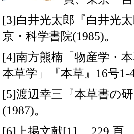
[3]白井光太郎『白井光太
京・科学書院(1985)。
[4]南方熊楠「物産学・
本草学」『本草』16号1-4
[5]渡辺幸三『本草書の研
(1987)。
[6]上掲文献[1] 、229 頁