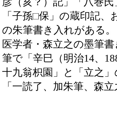
彦（亥？）記」「八巻氏
「子孫□保」の蔵印記、
の朱筆書き入れがある。さ
医学者・森立之の墨筆書
筆で「辛巳（明治14、1
十九翁枳園」と「立之」
「一読了、加朱筆、森立