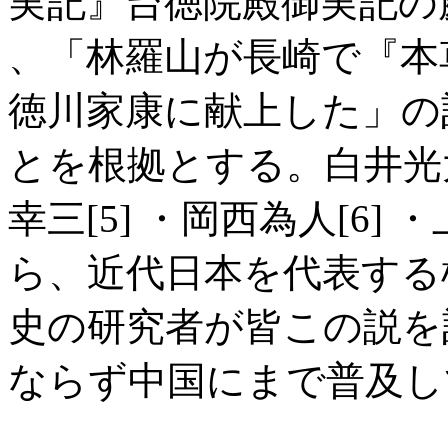
実記』台徳院殿御実記の慶長
、「林羅山が長崎で『本
徳川家康に献上した」の
とを根拠とする。白井光太郎
幸三[5] ・岡西為人[6] 
ら、近代日本を代表する
史の研究者が皆この説を
ならず中国にまで普及して