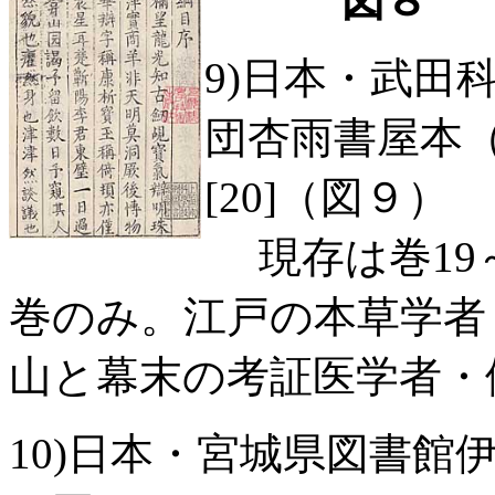
9)日本・武田
団杏雨書屋本（貴
[20]（図９）
現存は巻19～
巻のみ。江戸の本草学者
山と幕末の考証医学者・
10)日本・宮城県図書館伊達