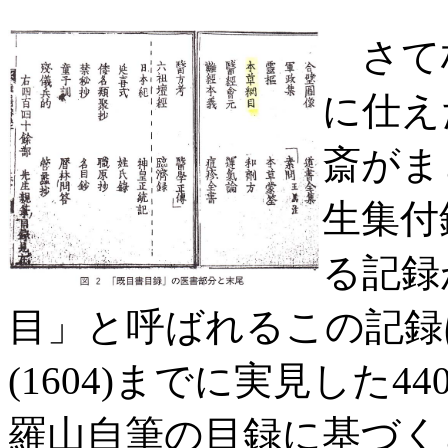
図
さて林
に仕え
斎がま
生集付
る記録
目」と呼ばれるこの記録
(1604)までに実見した
羅山自筆の目録に基づく