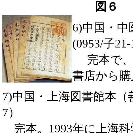
図６
6)中国・
(0953/子21-
完本で、丁
書店から購
7)中国・上海図書館本（善本4
7）
完本。1993年に上海