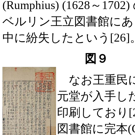
(Rumphius) (1628
ベルリン王立図書館にあっ
中に紛失したという[26]
図９
なお王重民に
元堂が入手した
印刷しており[
図書館に完本(G1