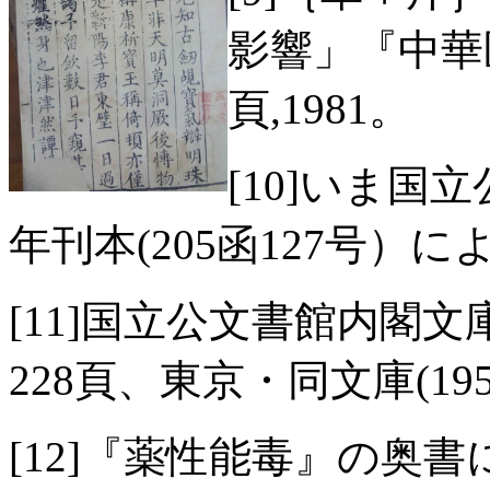
影響」『中華医
頁,1981。
[10]いま国
年刊本(205函127号）に
[11]国立公文書館内閣
228頁、東京・同文庫(195
[12]『薬性能毒』の奥