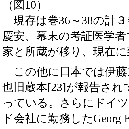
（図10）
現存は巻36～38の計
慶安、幕末の考証医学者
家と所蔵が移り、現在に
この他に日本では伊藤篤
也旧蔵本[23]が報告さ
っている。さらにドイツ
ド会社に勤務したGeorg Everh