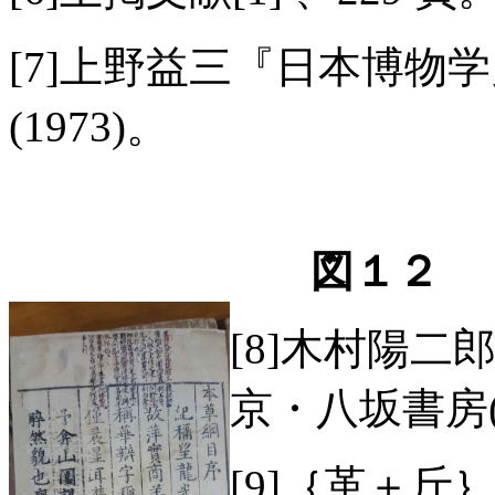
[7]上野益三『日本博物
(1973)。
図１２
[8]木村陽二
京・八坂書房(1
[9]｛革＋