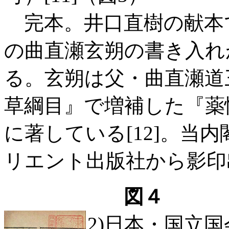
完本。井口直樹の献本で、慶
の曲直瀬玄朔の書き入れ
る。玄朔は父・曲直瀬道
草綱目』で増補した『薬性能
に著している[12]。当内
リエント出版社から影印
図４
2)日本・国立国会