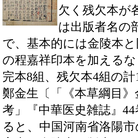
欠く残欠本が各
は出版者名の
で、基本的には金陵本と
の程嘉祥印本を加えるな
完本8組、残欠本4組の計
鄭金生〔「《本草綱目》
考」『中華医史雑誌』44巻2
ると、中国河南省洛陽市