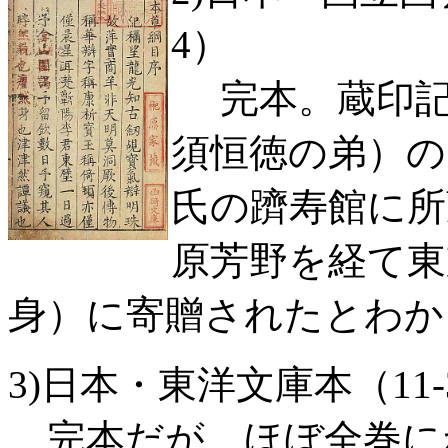
4）
完本。蔵印記
須恒徳の弟）の
氏の躋寿館に所
原芳野を経て東
身）に寄贈されたとわか
3)日本・東洋文庫本（11-3-A
完本だが、ほぼ全巻に