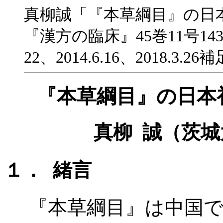
真柳誠「『本草綱目』の日
『漢方の臨床』45巻11号1431-3
22、2014.6.16、2018.3.26
『本草綱目』の日本
真柳 誠（茨
１． 緒言
『本草綱目』は中国で