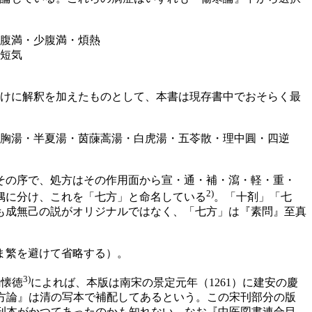
腹満・少腹満・煩熱
・短気
だけに解釈を加えたものとして、本書は現存書中でおそらく最
胸湯・半夏湯・茵蔯蒿湯・白虎湯・五苓散・理中圓・四逆
その序で、処方はその作用面から宣・通・補・瀉・軽・重・
2)
偶に分け、これを「七方」と命名している
。「十剤」「七
も成無己の説がオリジナルではなく、「七方」は『素問』至真
ま繁を避けて省略する）。
3)
馮懐徳
によれば、本版は南宋の景定元年（1261）に建安の慶
方論』は清の写本で補配してあるという。この宋刊部分の版
刊本がかつてあったのかも知れない。なお『中医図書連合目