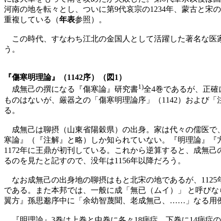
河南の地を転々とし、ついに第9代哀宗の1234年、蒙古と宋
重複している（
年表
参照）。
この時代、すなわち江北の金国人として活躍した著名な医家
う。
『傷寒明理論』（1142序）（図1）
1)
成無己の撰になる『傷寒論』研究書
全4巻であるが、正確
ものはないが、厳器之の「傷寒明理論序」（1142）および「注
る。
成無己は聊摂（山東省陽穀県）の出身。家は代々の儒医で、
寒論』（『注解』と略）しか知られていない。『明理論』『方論』
1172年に王鼎が初刊している。これから逆算すると、成無己
るのを見たと記すので、没年は1156年以降だろう。
なお成無己の出身地の聊摂はもと北宋の地であるが、112
である。また本邦では、一般に成「無已（ムイ）」 と呼び
翼方』孫思邈序中に「余幼智蔑聞、老成無己、……」なる用
『明理論』3巻は上巻と中巻に各々18病症、下巻に14病症