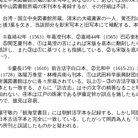
省中山図書館所蔵の宋刊本を著録するが、その仔細は不詳。
台湾・国立中央図書館所蔵。清末の大蔵書家の一人、黄丕烈の
と後3葉を欠き、当該部分を影宋写本と旧写本にて補配する。
①嘉靖42年（1563）年葛澄刊本。②嘉靖44年（1565）巴応
。⑤閔芝慶刊本。①は葛澄の言によれば宋版を底本に翻刻した
酷評し、また③は①に基づくとも指摘している。②も宋版を底本
いう。
〕
①慶長15年（1610）前古活字白口本。②元和中（1615-2
年（1728）洛陽万巻堂・林権兵衛ら刊本。①は武田科学振興財
附属図書館ほかに各々所蔵されている。以上①～③の古活字版
本とも一致する。さらに『訪古志』はその文字の精善なること
知れない。④本は江戸の医家である伊藤定幹が訓点を施したも
ので、披見は容易。
守敬の『観海堂書目』には朝鮮活字本を記録する。しかし同
日本古活字本と完全に一致している。したがって岡西為人も『
の所刊と誤認したものかと疑われる。