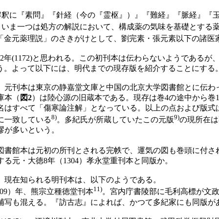
解釈に『素問』『針経（今の『霊枢』）』『難経』『脈経』『
。いま一つは処方の解説において、構成薬の気味を基礎とする
「金元薬理説」のさきがけとして、劉完素・張元素以下の諸医
年(1172)と思われる。この初刊本は伝わらないようである
ろう。よって以下には、明代までの現存版を紹介することにする
元刊本は東京の静嘉堂文庫と中国の北京大学図書館とに伝わ
庫本（
図2
）は陸心源の旧蔵本である。現存は巻4の途中から巻
名はすべて「傷寒論注解」となっている。以上の点および版式は
8)
9)
に一致している
。多紀氏が所蔵していたこの元版
の現所在は
謬が多いという。
書館本は元初の所刊とされる完帙で、運気の図も巻頭に付さ
する元・大徳8年（1304）孝永堂重刊本と同版か。
現在知られる明刊本は、以下のようである。
11)
509）年、熊宗立種徳堂刊本
。宮内庁書陵部に毛利高標が文政
補写も混える。『訪古志』によれば、かつて多紀家にも同版が