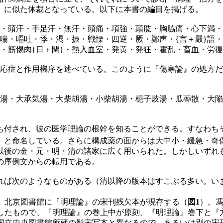
』に似た体裁となっている。以下に本書の編目を掲げる。
・頭汗・手足汗・無汗・頭痛・項強・頭肱・胸脇痛・心下満・
喘・嘔吐・悸・渇・振・戦慄・四逆・厥・鄭声・{言＋嚴}語
・筋惕肉{日＋閏}・熱入血室・発黄・発狂・霍乱・畜血・労復
適応症と作用機序を述べている。このように『傷寒論』の処方
湯・大承気湯・大柴胡湯・小柴胡湯・梔子豉湯・瓜蔕散・大陥
付され、彼の医学理論の根幹を知ることができる。すなわち
剤」と命名している。さらに構成薬の面からは大中小・緩急・奇
以後の金・元・明・清の諸家に広く用いられた。しかしいずれ
の序例文からの転用である。
ば次のようなものがある（清以降の版本はすこぶる多い。い
北京図書館に『明理論』の宋刊残欠本が現存する（
図1
）。
したもので、『明理論』の巻上中が原刻、『明理論』巻下と『
国立中央図書館所蔵の影宋写本と異なるので、あるいは別の宋