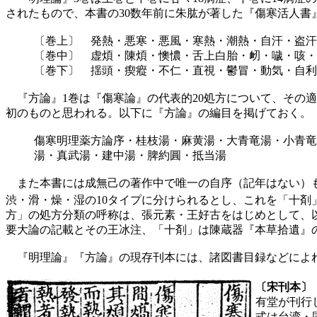
されたもので、本書の30数年前に朱肱が著した『傷寒活人書
〔巻上〕 発熱・悪寒・悪風・寒熱・潮熱・自汗・盗汗
〔巻中〕 虚煩・陳煩・懊憹・舌上白胎・衂・噦・咳・
〔巻下〕 揺頭・瘈瘲・不仁・直視・鬱冒・動気・自利
『方論』1巻は『傷寒論』の代表的20処方について、その
初のものと思われる。以下に『方論』の編目を掲げておく。
傷寒明理薬方論序・桂枝湯・麻黄湯・大青竜湯・小青竜
湯・真武湯・建中湯・脾約圓・抵当湯
また本書には成無己の著作中で唯一の自序（記年はない）も
渋・滑・燥・湿の10タイプに分けられるとし、これを「十
方」の処方分類の呼称は、張元素・王好古をはじめとして、
要大論の記載とその王冰注、「十剤」は陳蔵器『本草拾遺』
『明理論』『方論』の現存刊本には、諸図書目録などによれ
〔宋刊本〕
有堂が刊行
式は台湾・