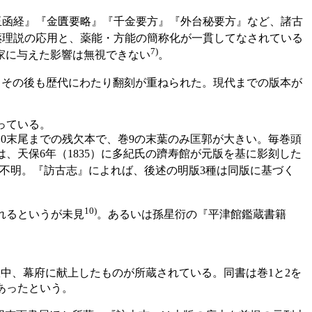
玉函経』『金匱要略』『千金要方』『外台秘要方』など、諸古
薬理説の応用と、薬能・方能の簡称化が一貫してなされている
7)
家に与えた影響は無視できない
。
が、その後も歴代にわたり翻刻が重ねられた。現代までの版本が
。
っている。
10末尾までの残欠本で、巻9の末葉のみ匡郭が大きい。毎巻頭
、天保6年（1835）に多紀氏の躋寿館が元版を基に影刻した
不明。『訪古志』によれば、後述の明版3種は同版に基づく
10)
れるというが未見
。あるいは孫星衍の『平津館鑑蔵書籍
中、幕府に献上したものが所蔵されている。同書は巻1と2を
あったという。