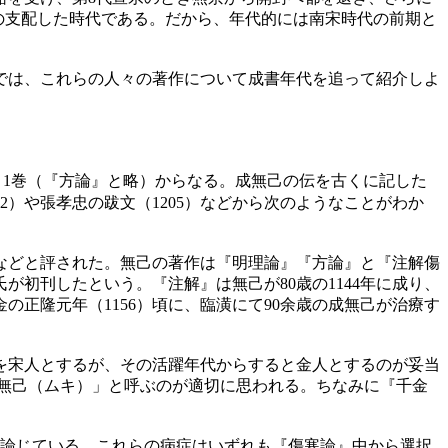
王朝の支配した時代である。だから、年代的には南宋時代の前期と
では、これらの人々の著作について成書年代を追って紹介しよ
』1巻（『方論』と略）からなる。成無己の伝を古くに記した
72）や張孝忠の跋文（1205）などから次のようなことがわか
などと評された。無己の著作は『明理論』『方論』と『注解傷
氏が初刊したという。『注解』は無己が80歳の1144年に成り、
の正隆元年（1156）頃に、臨潢にて90余歳の成無己が治療す
を宋人とするが、その活躍年代からすると金人とするのが妥当
無己（ムキ）」と呼ぶのが適切に思われる。ちなみに『千金
。
を論じている。これらの病症はいずれも『傷寒論』中から選択