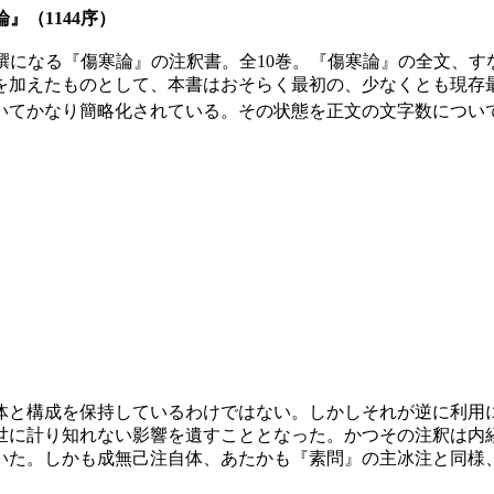
』（1144序）
になる『傷寒論』の注釈書。全10巻。『傷寒論』の全文、す
を加えたものとして、本書はおそらく最初の、少なくとも現存
いてかなり簡略化されている。その状態を正文の文字数につい
と構成を保持しているわけではない。しかしそれが逆に利用
世に計り知れない影響を遺すこととなった。かつその注釈は内
いた。しかも成無己注自体、あたかも『素問』の主冰注と同様