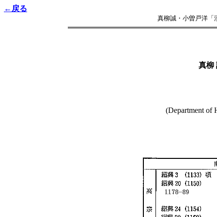
←戻る
真柳誠・小曽戸洋「漢方
真柳
(Department of H