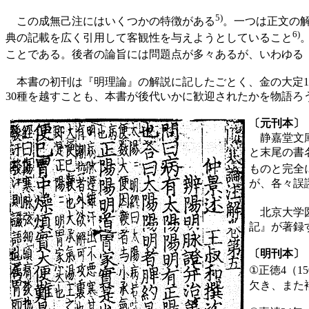
5)
この成無己注にはいくつかの特徴がある
。一つは正文の
6)
典の記載を広く引用して客観性を与えようとしていること
ことである。後者の論旨には問題点が多々あるが、いわゆる
本書の初刊は『明理論』の解説に記したごとく、金の大定12
30種を越すことも、本書が後代いかに歓迎されたかを物語
〔元刊本〕
静嘉堂文
と末尾の書
ものと完全
が、各々誤
北京大学図
記』が著録
〔明刊本〕
①正徳4（1
欠き、また