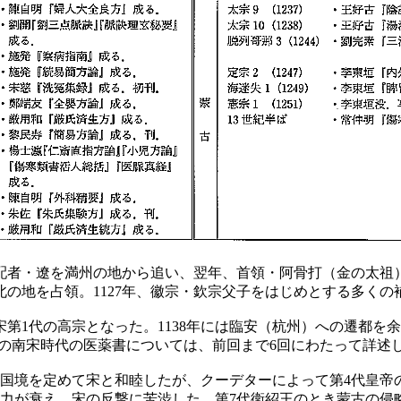
配者・遼を満州の地から追い、翌年、首領・阿骨打（金の太祖）
の地を占領。1127年、徽宗・欽宗父子をはじめとする多くの
1代の高宗となった。1138年には臨安（杭州）への遷都を
う。この南宋時代の医薬書については、前回まで6回にわたって詳述
国境を定めて宋と和睦したが、クーデターによって第4代皇帝の座
力が衰え、宋の反撃に苦渋した。第7代衛紹王のとき蒙古の侵