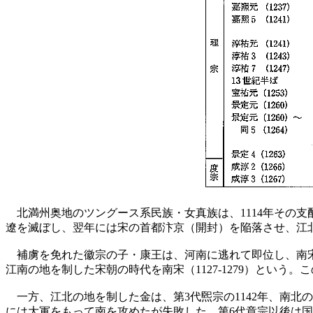
北満州奥地のツングース系民族・女真族は、1114年その支
遼を滅ぼし、翌年には宋の首都汴京（開封）を陥落させ、江北
補虜を免れた徽宗の子・康王は、河南に逃れて即位し、南宋第
江南の地を制した宋朝の時代を南宋（1127-1279）とい
一方、江北の地を制した金は、第3代煕宗の1142年、南北の
には大軍をもって南を攻めたが失敗した。第6代章宗以後は国