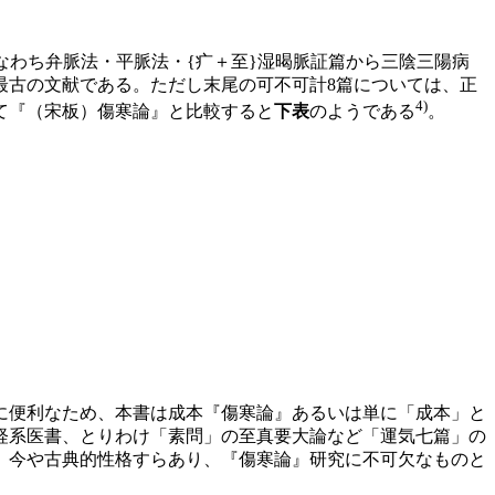
なわち弁脈法・平脈法・{疒＋至}湿暍脈証篇から三陰三陽病
最古の文献である。ただし末尾の可不可計8篇については、正
4)
て『（宋板）傷寒論』と比較すると
下表
のようである
。
に便利なため、本書は成本『傷寒論』あるいは単に「成本」と
経系医書、とりわけ「素問」の至真要大論など「運気七篇」の
、今や古典的性格すらあり、『傷寒論』研究に不可欠なものと