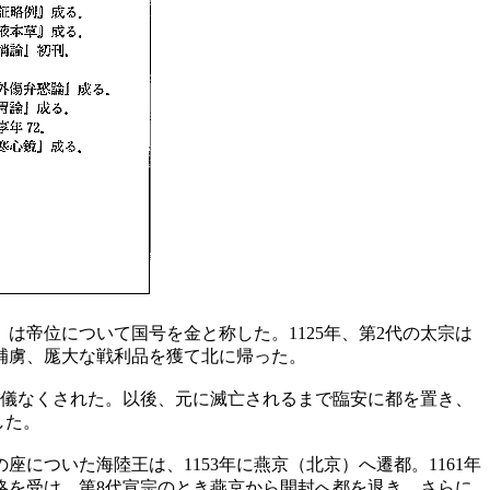
は帝位について国号を金と称した。1125年、第2代の太宗は
補虜、厖大な戦利品を獲て北に帰った。
余儀なくされた。以後、元に滅亡されるまで臨安に都を置き、
した。
についた海陸王は、1153年に燕京（北京）へ遷都。1161年
略を受け、第8代宣宗のとき燕京から開封へ都を退き、さらに