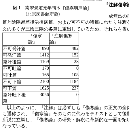
『注解傷寒論
成無己の撰
篇と陰陽易差後労復病篇、および可不可の諸篇にわたり注釈
文の多くが三陰三陽の各篇に重出しているため、それらを省
『傷寒
『注解傷寒
論』
論』
893
482
不可発汗篇
1412
152
可発汗篇
1169
28
発汗後篇
170
0
不可吐篇
165
108
可吐篇
2100
1184
不可下篇
1625
237
可下篇
3056
0
発汗吐下後
篇
以上のように、『注解』は必ずしも『傷寒論』の正文の全体
も通称され、『傷寒論』そのものに代わるテキストとして後
所説に立脚し、『傷寒論』の研究・解釈に革新的な一面を拓
なっている。