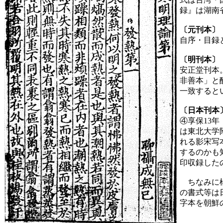
録』は湖南
〔元刊本〕
自序・目録
〔明刊本〕
安正堂刊本
非善本」と
一致すると
〔日本刊本
④享保13
は東北大学
れる影宋写
するのかも
印収録した
ちなみに楊
の書式等は
字本を朝鮮