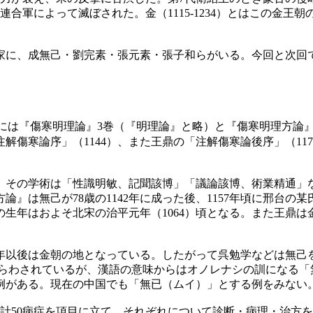
の連合軍によって滅ぼされた。金（1115-1234）とはこの金
に、成無己・劉完素・張元素・張子和らがいる。今回と次回
には『傷寒明理論』3巻（『明理論』と略）と『傷寒明理方論
解傷寒論序」（1144）、また王鼎の「注解傷寒論後序」（11
その学術は「性識明敏、記聞該博」「議論該博、術業精通」
は無己が78歳の1142年に成った後、1157年頃に邢台の某
の生年はおよそ北宋の治平元年（1064）頃となる。また王鼎は金
5年以後は金朝の地となっている。したがって呉勉学などは無己
ならわされているが、漢語の意味からはオノレナシの訓になる「
例がある。現在の中国でも「無已（ムイ）」とする例をみない
の計50病症を項目に立て、それぞれについて診断・病理・治方