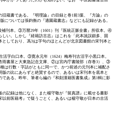
旧蔵書である。『明理論』の目録と巻1前3葉、『方論』の
本版については張鈞衡の『適園蔵書志』などにも記録がある。
奎校補刊本。③万暦29年（1601）刊『医統正脈全書』所収本。④
らしい。しかし『経籍訪古志』はこれを「此本訛誤頗多、固
としており、馮3)は字句のほとんどが北京図書館の宋刊本と
3）古活字白口本。③寛永元年（1624）梅寿刊古活字小黒口本。
団杏雨書屋と大東急記念文庫、②は宮内庁書陵部（存巻3）、③
3種は行数・字詰がともに同一で、かつ前述の元刊本に補配さ
明版の比にあらずと絶賛するので、あるいは宋刊本を底本と
のである。昨年、筆者ら編の『和刻漢籍医書集成』第1輯に影
版の記録は他になく、また楊守敬が『留真譜』に載せる書影
宋以前医籍考』で疑うごとく、あるいは楊守敬が日本の古活