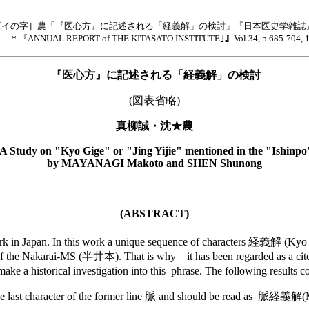
イの字］農「『医心方』に記述される「経義解」の検討」『日本医史学雑誌』42巻
＊『ANNUAL REPORT of THE KITASATO INSTITUTE｣』Vol.34, p.685-704
『医心方』に記述される「経義解」の検討
(図表省略)
真柳誠・沈★農
A Study on "Kyo Gige" or "Jing Yijie" mentioned in the "Ishinpo
by MAYANAGI Makoto and SHEN Shunong
(ABSTRACT)
 in Japan. In this work a unique sequence of characters 経義解 (Kyo Gi
 of the Nakarai-MS (半井本). That is why it has been regarded as a cited
ke a historical investigation into this phrase. The following results c
 the last character of the former line 脈 and should be read as 脈経義解(