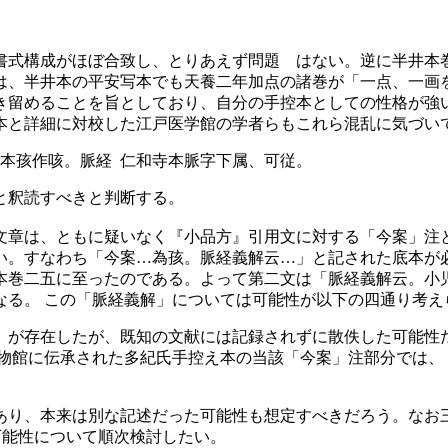
式構成がほぼ合致し、とりあえず問題 はない。逆に半井本
は、半井本の平安写本でも天養二年加点の諸巻が「一点、一画
留めることを旨としており、自分の手控本としての性格が強い」
と詳細に対校した江戸医学館の学者らもこれら混乱に気づいてい
寺本孩作咳。脈経 仁和寺本脈字下属、可従。
と釈読すべきと判断する。
章は、ともに疑いなく『小品方』引用文に対する「今案」注
い。すなわち「今案…為孩。脈経義解云…」と記された底本が
本巻二五に至ったのである。よって第二文は「脈経義解云。小
なる。 この「脈経義解」については可能性が以下の四通り考え
が存在したが、既知の文献には記録されずに散佚した可能性
国立博物館に伝承された多紀氏手控え本の当該「今案」注部分で
り、本来は別な記述だった可能性も想定すべきだろう。なお
可能性について順次検討したい。