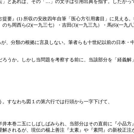
」とあれば、その「…」の文字は引用出典を指す。したがっ
要』(1) 所収の安政四年自筆「医心方引用書目」に見える。彼
西ら(2)(一九三七）・吉田(3)(一九三九）・馬(6)(一九八五
分類するが、分類の根拠に言及しない。筆者らも十世紀以前の日本
ろうか。しかし当問題を考察する前に、当該部分を「経義解
う。すなわち図１の第六行では行頭から一字下げて、
半井本巻二五にしばしばみられ、当部分はその直前に『小品方
理解されるが、現伝の楊上善注『太素』や『素問』の新校正注