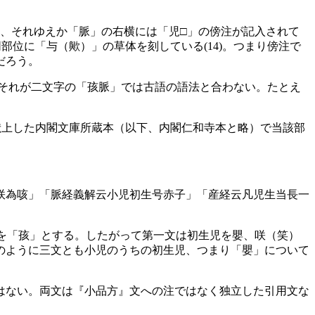
、それゆえか「脈」の右横には「児□」の傍注が記入されて
位に「与（歟）」の草体を刻している(14)。つまり傍注で
だろう。
それが二文字の「孩脈」では古語の語法と合わない。たとえ
献上した内閣文庫所蔵本（以下、内閣仁和寺本と略）で当該部
咲為咳」「脈経義解云小児初生号赤子」「産経云凡児生当長一
字を「孩」とする。したがって第一文は初生児を嬰、咲（笑）
のように三文とも小児のうちの初生児、つまり「嬰」について
はない。両文は『小品方』文への注ではなく独立した引用文な