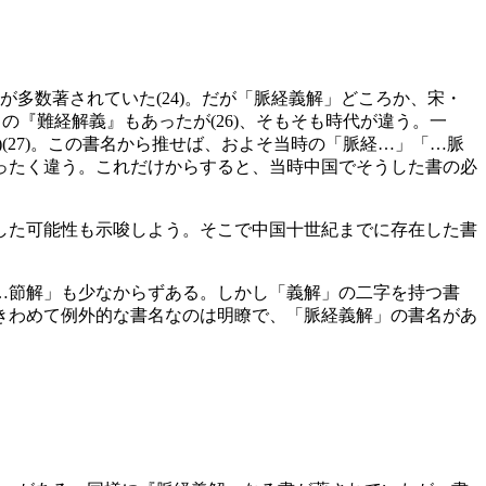
多数著されていた(24)。だが「脈経義解」どころか、宋・
の『難経解義』もあったが(26)、そもそも時代が違う。一
(27)。この書名から推せば、およそ当時の「脈経…」「…脈
ったく違う。これだけからすると、当時中国でそうした書の必
した可能性も示唆しよう。そこで中国十世紀までに存在した書
…節解」も少なからずある。しかし「義解」の二字を持つ書
きわめて例外的な書名なのは明瞭で、「脈経義解」の書名があ