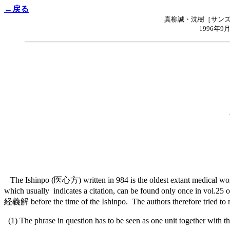
←戻る
真柳誠・沈樹［サンズ
1996年9月 
The Ishinpo (医心方) written in 984 is the oldest extant medical work
which usually indicates a citation, can be found only once in vol.25
経義解 before the time of the Ishinpo. The authors therefore tried to ma
(1) The phrase in question has to be seen as one unit together with