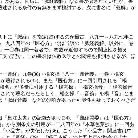
』がある。同様に『脈経義解』なる書が著されていたが、書
著述される条件の有無をまず検討する。次に書名に「義解」が
に『脈経』を指定(29)するのが最古。八九一～八九七年こ
)、九八四年の『医心方』では当該の「脈経義解」以外に、巻
経』一〇巻は同一著者で、巻数が近似するので関連性を疑え
干支で記す。この書名は仏教医学との関連も推測させるが、ほ
難経』九巻(30)・楊玄操『八十一難音義』一巻・楊玄
が著録される(32)。また『医心方』に一回引用される「楊
草和名』が多量に引用する「楊玄操」「楊玄操音」「楊玄操音
用されて著名だったらしく、楊玄操『…音義』を楊『音』とま
は「脈経音義」などの別称があった可能性も疑っておくべきだ
集注太素』の記録があり(34)、『難経開委』は『医心方』
抄義』から別条文の引用が一二八四年の『本草色葉抄』に一回あ
『小品方』が失伝した(36)。こうした『小品方』関連書は中
』と『脈経』(29)、『続日本紀』の七五七年の勅令で『太