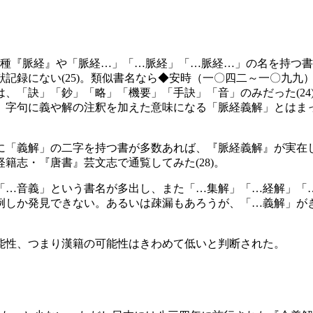
『脈経』や「脈経…」「…脈経」「…脈経…」の名を持つ書が
録にない(25)。類似書名なら◆安時（一〇四二～一〇九九）
「訣」「鈔」「略」「機要」「手訣」「音」のみだった(24)
、字句に義や解の注釈を加えた意味になる「脈経義解」とはま
「義解」の二字を持つ書が多数あれば、『脈経義解』が実在
籍志・『唐書』芸文志で通覧してみた(28)。
…音義」という書名が多出し、また「…集解」「…経解」「
例しか発見できない。あるいは疎漏もあろうが、「…義解」が
能性、つまり漢籍の可能性はきわめて低いと判断された。