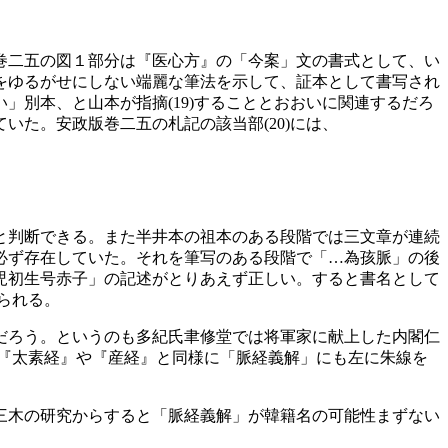
巻二五の図１部分は『医心方』の「今案」文の書式として、い
をゆるがせにしない端麗な筆法を示して、証本として書写され
別本、と山本が指摘(19)することとおおいに関連するだろ
た。安政版巻二五の札記の該当部(20)には、
と判断できる。また半井本の祖本のある段階では三文章が連続
必ず存在していた。それを筆写のある段階で「…為孩脈」の後
児初生号赤子」の記述がとりあえず正しい。すると書名として
られる。
だろう。というのも多紀氏聿修堂では将軍家に献上した内閣仁
は、『太素経』や『産経』と同様に「脈経義解」にも左に朱線を
三木の研究からすると「脈経義解」が韓籍名の可能性まずない