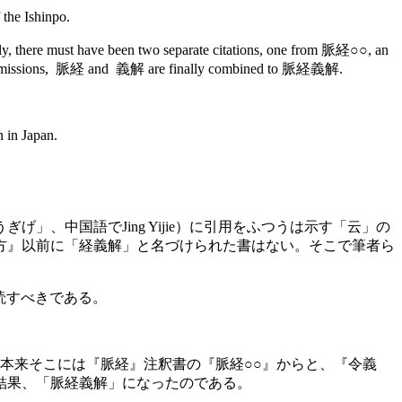
 the Ishinpo.
ly, there must have been two separate citations, one from 脈経○○, an
and omissions, 脈経 and 義解 are finally combined to 脈経義解.
 in Japan.
、中国語でJing Yijie）に引用をふつうは示す「云」の
方』以前に「経義解」と名づけられた書はない。そこで筆者ら
釈読すべきである。
本来そこには『脈経』注釈書の『脈経○○』からと、『令義
結果、「脈経義解」になったのである。