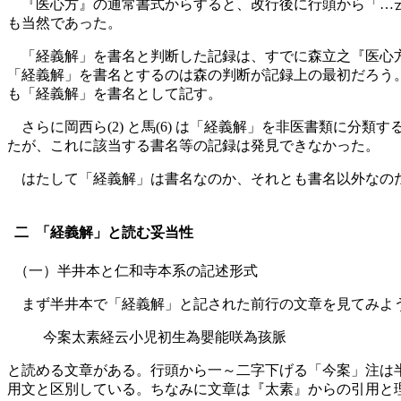
『医心方』の通常書式からすると、改行後に行頭から「…云
も当然であった。
「経義解」を書名と判断した記録は、すでに森立之『医心方提
「経義解」を書名とするのは森の判断が記録上の最初だろう。のち岡
も「経義解」を書名として記す。
さらに岡西ら(2) と馬(6) は「経義解」を非医書類に
たが、これに該当する書名等の記録は発見できなかった。
はたして「経義解」は書名なのか、それとも書名以外なのだ
二 「経義解」と読む妥当性
（一）半井本と仁和寺本系の記述形式
まず半井本で「経義解」と記された前行の文章を見てみよ
今案太素経云小児初生為嬰能咲為孩脈
と読める文章がある。行頭から一～二字下げる「今案」注は
用文と区別している。ちなみに文章は『太素』からの引用と