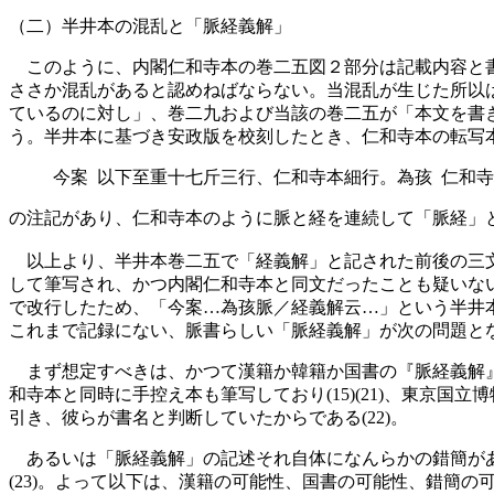
（二）半井本の混乱と「脈経義解」
このように、内閣仁和寺本の巻二五図２部分は記載内容と書
ささか混乱があると認めねばならない。当混乱が生じた所以
ているのに対し」、巻二九および当該の巻二五が「本文を書き
う。半井本に基づき安政版を校刻したとき、仁和寺本の転写本
今案 以下至重十七斤三行、仁和寺本細行。為孩 仁和
の注記があり、仁和寺本のように脈と経を連続して「脈経」
以上より、半井本巻二五で「経義解」と記された前後の三文
して筆写され、かつ内閣仁和寺本と同文だったことも疑いな
で改行したため、「今案…為孩脈／経義解云…」という半井
これまで記録にない、脈書らしい「脈経義解」が次の問題と
まず想定すべきは、かつて漢籍か韓籍か国書の『脈経義解』
和寺本と同時に手控え本も筆写しており(15)(21)、東京
引き、彼らが書名と判断していたからである(22)。
あるいは「脈経義解」の記述それ自体になんらかの錯簡があ
(23)。よって以下は、漢籍の可能性、国書の可能性、錯簡の