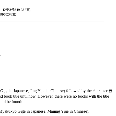
3号349-368頁、
, 1996に転載
"
ge in Japanese, Jing Yijie in Chinese) followed by the character 云
 book title until now. However, there were no books with the title
ould be found:
Myakukyo Gige in Japanese, Maijing Yijie in Chinese).