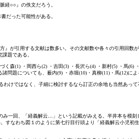
脈経○○』の佚文だろう。
本書だった可能性がある。
方』が引用する文献は数多い。その文献数や各々の引用回数が
究課題である。
・岡西ら(2) ・吉田(3) ・長沢ら(4) ・新村(5) ・馬(6
についても、薮内(9) ・赤堀(10)・真柳(11)・馬(12)
るわけではなく、子細に検討するなら訂正の余地も当然あって
にのみ一回、「経義解云…」という記載がみえる。半井本を模
ない。すなわち図１のように第七行目行頭より「経義解云小児初