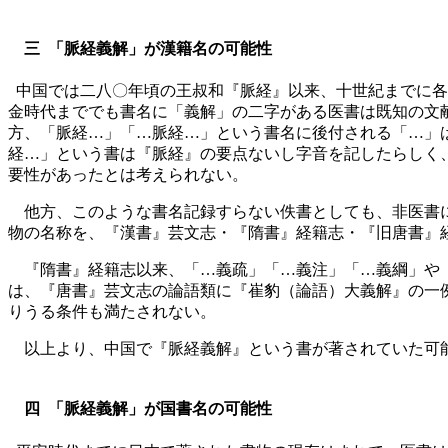
三 「脈経義解」が漢籍名の可能性
中国では二八〇年頃の王叔和『脈経』以来、十世紀までに各種
金時代まででも書名に「義解」の二字がある医書は既知の文献記
方、「脈経…」「…脈経…」という書名に後付される「…」は、
経…」という書は『脈経』の要点ないし字音を記したらしく
要性があったとは考えられない。
他方、このような書名記録すらない佚書としても、非医書に
物の名称を、『漢書』芸文志・『隋書』経籍志・『旧唐書』経
『隋書』経籍志以来、「…義疏」「…義注」「…義綱」や「
は、『唐書』芸文志の論語類に『崔豹（論語）大義解』の一
りうる条件も満たされない。
以上より、中国で『脈経義解』という書が著されていた可
四 「脈経義解」が国書名の可能性