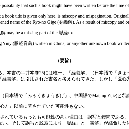
ssibility that such a book might have been written before the time of
ook title is given only here, is miscopy and mispagination. Original
hortened name of the Ryo-no Gige (令義解). As a result of miscopy 
may be a missing part of the 脈経○○.
ing Yinyi(脈経音義) written in China, or anyother unknown book written
（要旨）
本書の半井本巻25には唯一、「経義解」（日本語で「きょうぎげ」
「経義解」は引用された書名と考えられてきた。しかし『医心
で「みゃくきょうぎげ」、中国語でMaijing Yijie)と
心方』以前に著されていた可能性もない。
されているもっとも可能性の高い理由は、誤写と錯簡である。
ない。そして誤写と脱落により「脈経」と「義解」が結合した