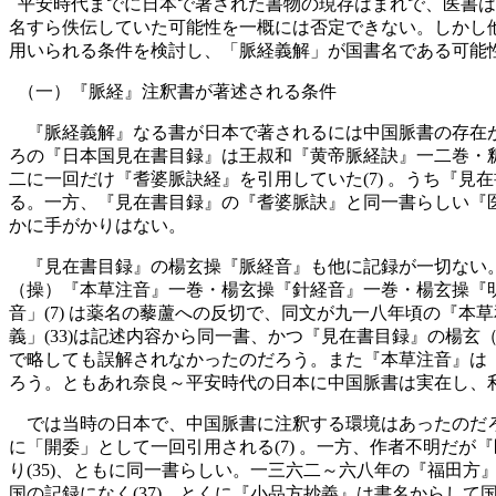
平安時代までに日本で著された書物の現存はまれで、医書は
名すら佚伝していた可能性を一概には否定できない。しかし
用いられる条件を検討し、「脈経義解」が国書名である可能
（一）『脈経』注釈書が著述される条件
『脈経義解』なる書が日本で著されるには中国脈書の存在が
ろの『日本国見在書目録』は王叔和『黄帝脈経訣』一二巻・釈
二に一回だけ『耆婆脈訣経』を引用していた(7) 。うち『
る。一方、『見在書目録』の『耆婆脈訣』と同一書らしい『
かに手がかりはない。
『見在書目録』の楊玄操『脈経音』も他に記録が一切ない。
（操）『本草注音』一巻・楊玄操『針経音』一巻・楊玄操『明堂
音」(7) は薬名の藜蘆への反切で、同文が九一八年頃の『
義」(33)は記述内容から同一書、かつ『見在書目録』の楊
で略しても誤解されなかったのだろう。また『本草注音』は
ろう。ともあれ奈良～平安時代の日本に中国脈書は実在し、
では当時の日本で、中国脈書に注釈する環境はあったのだろ
に「開委」として一回引用される(7) 。一方、作者不明だが
り(35)、ともに同一書らしい。一三六二～六八年の『福田方
国の記録になく(37)、とくに『小品方抄義』は書名からして