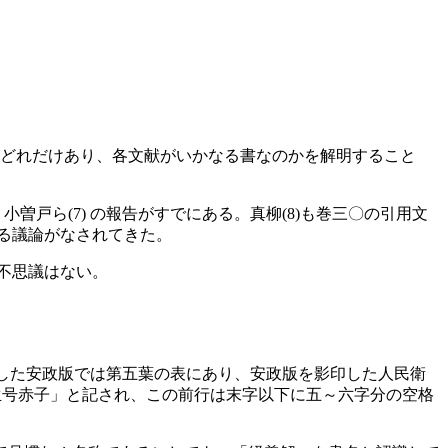
どれだけあり、各文献がいかなる書なのかを解明すること
) ・小曽戸ら(7) の報告がすでにある。真柳(8)も巻三〇の引用文
による議論がなされてきた。
不思議はない。
刻した安政版では第五葉の表にあり、安政版を影印した人民衛
生号赤子」と記され、この前行は末字以下に五～六字分の空格