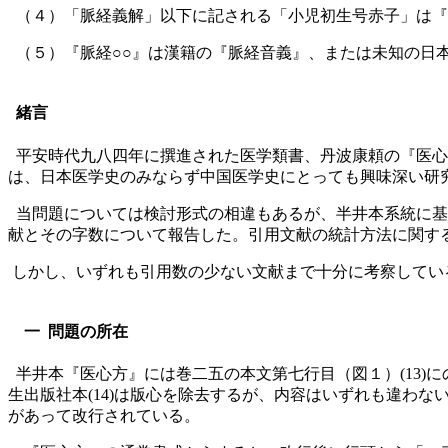
（４）「脈経義解」以下に記される「小児初生号赤子」は『
（５）『脈経○○』は漢籍の『脈経音義』、または未知の日
緒言
平安時代九八四年に撰進された医学類書、丹波康頼の『医心
は、日本医学史のみならず中国医学史にとっても興味深い研
当問題については検討形式の相違もあるが、半井本系統に基づく森(1) 
献とその字数について報告した。引用文献の統計方法に関する諸問題
しかし、いずれも引用数の少ない文献まで十分に考察してい
一 問題の所在
半井本『医心方』には巻二五の本文第七行目（図１）(13)
生出版社本(14)は版心を除去するが、内容はいずれも違わ
があって改行されている。