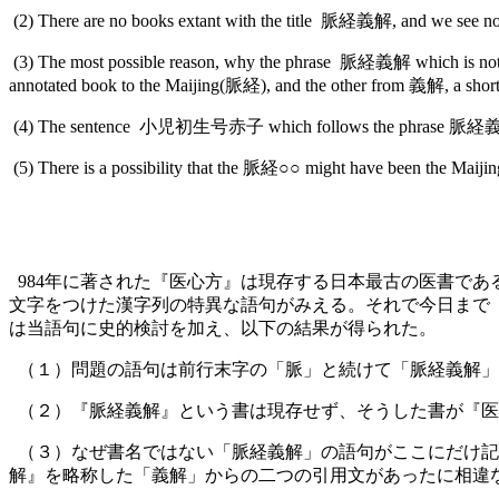
(2) There are no books extant with the title 脈経義解, and we see no po
(3) The most possible reason, why the phrase 脈経義解 which is not a b
annotated book to the Maijing(脈経), and the other from 義解, a s
(4) The sentence 小児初生号赤子 which follows the phrase 脈経義解 
(5) There is a possibility that the 脈経○○ might have been the Maij
984年に著された『医心方』は現存する日本最古の医書である。
文字をつけた漢字列の特異な語句がみえる。それで今日まで
は当語句に史的検討を加え、以下の結果が得られた。
（１）問題の語句は前行末字の「脈」と続けて「脈経義解」（日本語
（２）『脈経義解』という書は現存せず、そうした書が『医
（３）なぜ書名ではない「脈経義解」の語句がここにだけ記
解』を略称した「義解」からの二つの引用文があったに相違