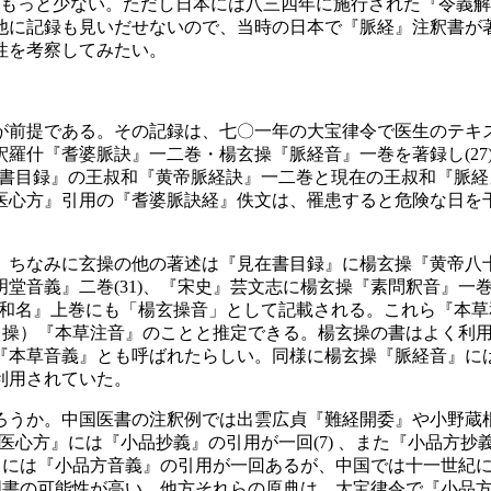
もっと少ない。ただし日本には八三四年に施行された『令義解
他に記録も見いだせないので、当時の日本で『脈経』注釈書が
性を考察してみたい。
前提である。その記録は、七〇一年の大宝律令で医生のテキスト
羅什『耆婆脈訣』一二巻・楊玄操『脈経音』一巻を著録し(27
見在書目録』の王叔和『黄帝脈経訣』一二巻と現在の王叔和『脈
医心方』引用の『耆婆脈訣経』佚文は、罹患すると危険な日を
ちなみに玄操の他の著述は『見在書目録』に楊玄操『黄帝八十一
音義』二巻(31)、『宋史』芸文志に楊玄操『素問釈音』一巻
本草和名』上巻にも「楊玄操音」として記載される。これら『本
玄（操）『本草注音』のことと推定できる。楊玄操の書はよく利
『本草音義』とも呼ばれたらしい。同様に楊玄操『脈経音』に
利用されていた。
うか。中国医書の注釈例では出雲広貞『難経開委』や小野蔵根『
『医心方』には『小品抄義』の引用が一回(7) 、また『小品方
』には『小品方音義』の引用が一回あるが、中国では十一世紀に
国書の可能性が高い。他方それらの原典は、大宝律令で『小品方