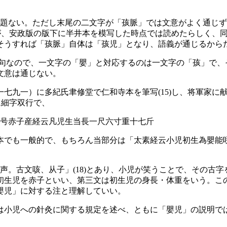
題ない。ただし末尾の二文字が「孩脈」では文意がよく通じず
、安政版の版下に半井本を模写した時点では読めたらしく、同部
そうすれば「孩脈」自体は「孩児」となり、語義が通じるから
句なので、一文字の「嬰」と対応するのは一文字の「孩」で、
文意は通じない。
七九一）に多紀氏聿修堂で仁和寺本を筆写(15)し、将軍家に
に細字双行で、
号赤子産経云凡児生当長一尺六寸重十七斤
本でも一般的で、もちろん当部分は「太素経云小児初生為嬰能
。古文咳、从子」(18)とあり、小児が笑うことで、その古
初生児を赤子といい、第三文は初生児の身長・体重をいう。こ
嬰児」に対する注と理解していい。
小児への針灸に関する規定を述べ、ともに「嬰児」の説明で