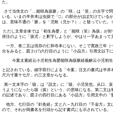
た。
さて当佚文の「…能咲為孩脈」の「咲」は「笑」の古字で問
いる。いまの半井本は虫損で「□」の部分がほぼ欠けているが
は、意味不通の「脈」を「児歟（児か？）」と疑っていた。
ただし文章全体では「初生為嬰」と「能咲（笑）為孩」が対
傍注のように「孩児」と釈字しようが、やはり一字あまって
一方、巻二五は現存の仁和寺本にない。そこで寛政三年（一
分をみると、図２(17)六行目のように『小品方』引用文以下
今案太素経云小児初生為嬰能咲為咳脈経義解云小児初生
と記されている。細字双行による「今案」注文の書式は半井
尺六寸重十七斤」の三文章からなる。
第一文末字の「咳」は『説文』に「咳、小児笑也。从口、亥声
うようになったら咳（孩）という、の意味になる。第二文は
の記述であり、図２の四行目にある『小品方』引用文中の「
他方、七行目の『針灸経』文と八～九行目の『千金方』文は
ので、それが両書名を行頭から記す書式にも示されている。