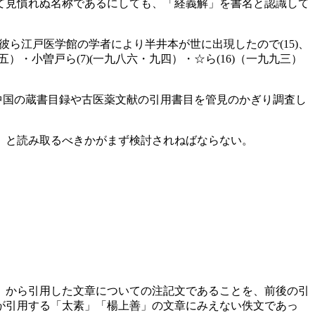
て見慣れぬ名称であるにしても、「経義解」を書名と認識して
ら江戸医学館の学者により半井本が世に出現したので(15)、
）・小曽戸ら(7)(一九八六・九四）・☆ら(16)（一九九三）
・中国の蔵書目録や古医薬文献の引用書目を管見のかぎり調査し
」と読み取るべきかがまず検討されねばならない。
』から引用した文章についての注記文であることを、前後の引
が引用する「太素」「楊上善」の文章にみえない佚文であっ