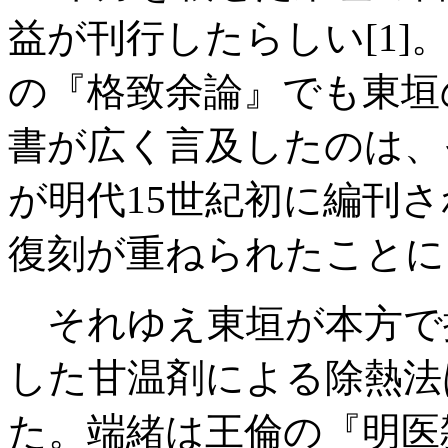
益が刊行したらしい[1]。そ
の『格致余論』でも東垣
書が広く言及したのは、
が明代15世紀初に編刊
復刻が重ねられたことによる
それゆえ東垣が本方で
した甘温剤による除熱法
た。端緒は王倫の『明医雑 