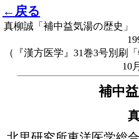
←戻る
真柳誠「補中益気湯の歴史」『現
1
（『漢方医学』31巻3号別刷「特
1
補中益
北里研究所東洋医学総