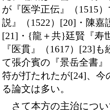
が『医学正伝』（1515）
説』（1522）[20]・陳
[21]・{龍＋共}廷賢『寿
『医貫』（1617）[23
て張介賓の『景岳全書』 （
符が打たれたが[24]、
る論文は多い。
さて本方の主治につい