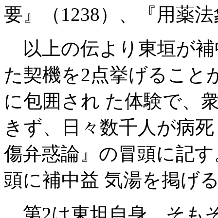
要』（1238）、『用薬法
以上の伝より東垣が補
た契機を2点挙げること
に包囲され た体験で、
きず、日々数千人が病死
傷弁惑論』の冒頭に記す
頭に補中益 気湯を掲げ
第2は東坦自身、そも