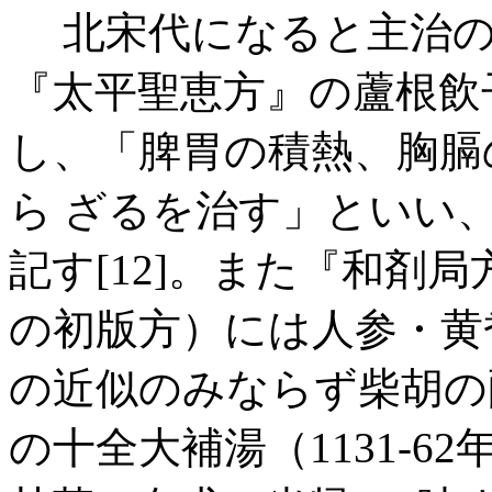
北宋代になると主治の
『太平聖恵方』の蘆根飲
し、「脾胃の積熱、胸膈
ら ざるを治す」といい
記す[12]。また『和剤局
の初版方）には人参・黄
の近似のみならず柴胡の配
の十全大補湯（1131-6