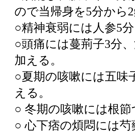
ので当帰身を5分から
○精神衰弱には人参5分
○頭痛には蔓荊子3分、
加える。
○夏期の咳嗽には五味子
える。
○ 冬期の咳嗽には根
○ 心下痞の煩悶には