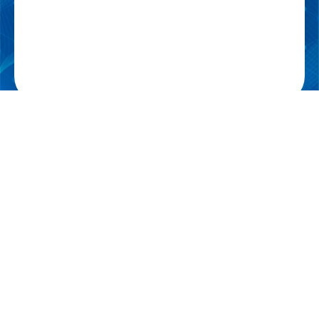
一般社団法人 日本呼吸療法医学会
Japanese Society of Respiratory Care Medicine
〒532-8588
大阪市淀川区宮原3丁目4番30号 ニッセイ新大阪ビル16階 メディカ出
版内
Copyright © Japanese Society of Respiratory Care Medicine All Rights