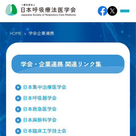
HOME
学会企業連携
学会・企業連携 関連リンク集
日本集中治療医学会
日本呼吸器学会
日本救急医学会
日本麻酔科学会
日本臨床工学技士会